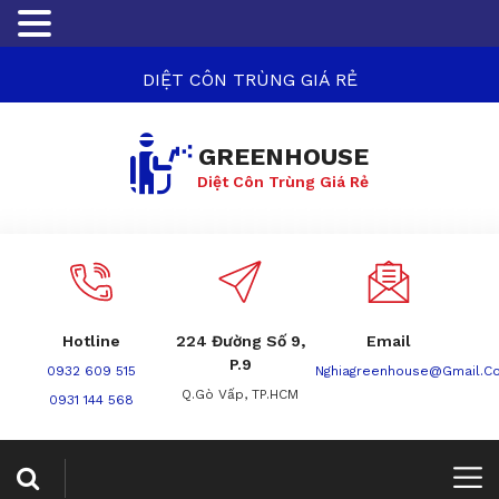
DIỆT CÔN TRÙNG GIÁ RẺ
GREENHOUSE
Diệt Côn Trùng Giá Rẻ
Hotline
224 Đường Số 9,
Email
P.9
0932 609 515
Nghiagreenhouse@gmail.c
Q.Gò Vấp, TP.HCM
0931 144 568