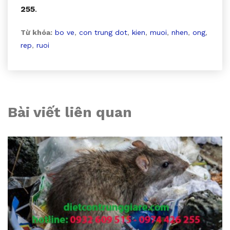
255
.
Từ khóa:
bo ve
,
con trung dot
,
kien
,
muoi
,
nhen
,
ong
,
rep
,
ruoi
Bài viết liên quan