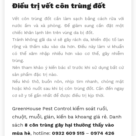
Điều trị vết côn trùng đốt
Vết côn trùng đốt cần làm sạch bằng cách rửa với
nước ấm và xà phòng. Để giảm sung cần đặt một
chiếc khăn lạnh lên trên vùng da bị đốt.
Tránh không gãi da vì sẽ gây rách da, khiến độc tố lan
rộng và thấm sâu vào da hơn. Điều này làm vi khuẩn
có thể xâm nhập nhiều hơn vào cơ thể, gây nhiễm
trùng.
Nên tham khảo ý kiến bác sĩ trước khi sử dụng bất cứ
sản phẩm đặc trị nào.
Nếu khó thở, buồn nôn, nhịp tim nhanh, chóng mặt
hoặc khó nuốt sau khi bị côn trùng đốt. Cần đến ngay
cơ sở y tế gần nhất để được điều trị kịp thời.
GreenHouse Pest Control kiểm soát ruồi,
chuột, muỗi, gián, kiến ba khoang giá rẻ. Danh
sách
8 côn trùng gây hại thường thấy vào
mùa hè
, hotline:
0932 609 515
–
0974 426