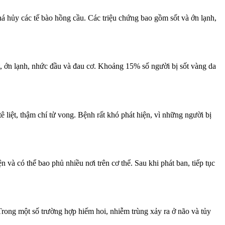
há hủy các tế bào hồng cầu. Các triệu chứng bao gồm sốt và ớn lạnh,
t, ớn lạnh, nhức đầu và đau cơ. Khoảng 15% số người bị sốt vàng da
ê liệt, thậm chí tử vong. Bệnh rất khó phát hiện, vì những người bị
và có thể bao phủ nhiều nơi trên cơ thể. Sau khi phát ban, tiếp tục
rong một số trường hợp hiếm hoi, nhiễm trùng xảy ra ở não và tủy