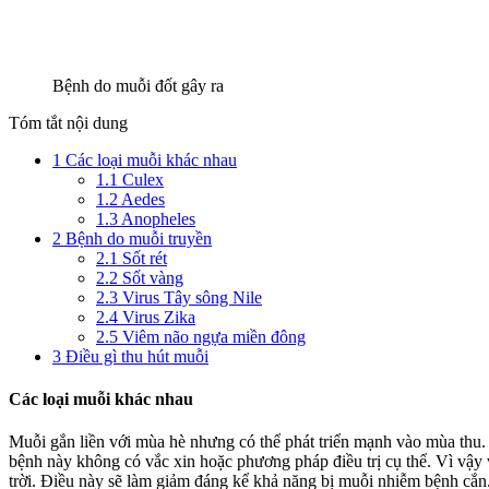
Bệnh do muỗi đốt gây ra
Tóm tắt nội dung
1
Các loại muỗi khác nhau
1.1
Culex
1.2
Aedes
1.3
Anopheles
2
Bệnh do muỗi truyền
2.1
Sốt rét
2.2
Sốt vàng
2.3
Virus Tây sông Nile
2.4
Virus Zika
2.5
Viêm não ngựa miền đông
3
Điều gì thu hút muỗi
Các loại muỗi khác nhau
Muỗi gắn liền với mùa hè nhưng có thể phát triển mạnh vào mùa thu.
bệnh này không có vắc xin hoặc phương pháp điều trị cụ thể. Vì vậy v
trời. Điều này sẽ làm giảm đáng kể khả năng bị muỗi nhiễm bệnh cắn