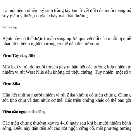
Là một bệnh nhiễm ký sinh trùng lây lan từ vết đốt của muỗi mang mầ
suy giảm ý thức, co giật, chảy máu bất thường.
Sốt vàng
Bệnh này có thể được truyền sang người qua vết đốt của muỗi bị nhiễ
phát triển bệnh nghiêm trọng có thể dẫn đến tử vong.
Virus Tây sông Nile
Một loại vi rút do muỗi truyền gây ra hầu hết các trường hợp nhiễm tr
nhiễm vi rút West Nile đều không có triệu chứng. Tuy nhiên, một số
Virus Zika
Hầu hết những người nhiễm vi rút Zika không có triệu chứng. Chúng th
sốt, khó chịu và đau nhức cơ thể. Các triệu chứng khác có thể bao gồ
Viêm não ngựa miền đông
Các triệu chứng thường xảy ra 4-10 ngày sau khi bị muỗi nhiễm bệnh
sống. Điều này dẫn đến sốt cao đột ngột, cứng cổ, mất phương hướng