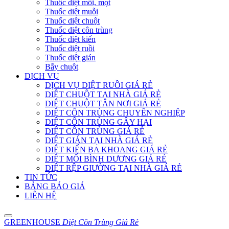
Thuốc diệt mối, mọt
Thuốc diệt muỗi
Thuốc diệt chuột
Thuốc diệt côn trùng
Thuốc diệt kiến
Thuốc diệt ruồi
Thuốc diệt gián
Bẫy chuột
DỊCH VỤ
DỊCH VỤ DIỆT RUỒI GIÁ RẺ
DIỆT CHUỘT TẠI NHÀ GIÁ RẺ
DIỆT CHUỘT TẬN NƠI GIÁ RẺ
DIỆT CÔN TRÙNG CHUYÊN NGHIỆP
DIỆT CÔN TRÙNG GÂY HẠI
DIỆT CÔN TRÙNG GIÁ RẺ
DIỆT GIÁN TẠI NHÀ GIÁ RẺ
DIỆT KIẾN BA KHOANG GIÁ RẺ
DIỆT MỐI BÌNH DƯƠNG GIÁ RẺ
DIỆT RỆP GIƯỜNG TẠI NHÀ GIÁ RẺ
TIN TỨC
BẢNG BÁO GIÁ
LIÊN HỆ
GREENHOUSE
Diệt Côn Trùng Giá Rẻ