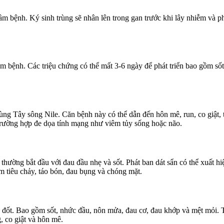
m bệnh. Ký sinh trùng sẽ nhân lên trong gan trước khi lây nhiễm và p
m bệnh. Các triệu chứng có thể mất 3-6 ngày để phát triển bao gồm số
ùng Tây sông Nile. Căn bệnh này có thể dẫn đến hôn mê, run, co giật, t
 trường hợp đe dọa tính mạng như viêm tủy sống hoặc não.
ường bắt đầu với đau đầu nhẹ và sốt. Phát ban dát sẩn có thể xuất hiện 
m tiêu chảy, táo bón, đau bụng và chóng mặt.
 đốt. Bao gồm sốt, nhức đầu, nôn mửa, đau cơ, đau khớp và mệt mỏi. T
, co giật và hôn mê.