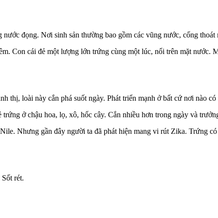
g nước đọng. Nơi sinh sản thường bao gồm các vũng nước, cống thoát 
đêm. Con cái đẻ một lượng lớn trứng cùng một lúc, nổi trên mặt nước.
 thị, loài này cắn phá suốt ngày. Phát triển mạnh ở bất cứ nơi nào c
 trứng ở chậu hoa, lọ, xô, hốc cây. Cắn nhiều hơn trong ngày và trưở
Nile. Nhưng gần đây người ta đã phát hiện mang vi rút Zika. Trứng có 
Sốt rét.