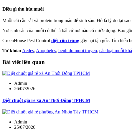
Điều gì thu hút muỗi
Muỗi cái cần sắt và protein trong máu để sinh sản. Đó là lý do tại s
Nơi sinh sản của muỗi có thể là bất cứ nơi nào có nước đọng. Bao g
GreenHouse Pest Control
diệt côn trùng
gây hại tận gốc. Tìm hiểu b
Từ khóa:
Aedes
,
Anopheles
,
benh do muoi truyen
,
các loại muỗi kh
Bài viết liên quan
Admin
26/07/2026
Diệt chuột giá rẻ xã An Thới Đông TPHCM
Admin
25/07/2026