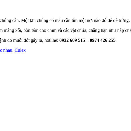
ao chúng cắn. Một khi chúng có máu cần tìm một nơi nào đó để đẻ trứng.
ồm máng xối, bồn tắm cho chim và các vật chứa, chẳng hạn như nắp cha
ệnh do muỗi đốt gây ra, hotline:
0932 609 515
–
0974 426 255
.
ác nhau
,
Culex