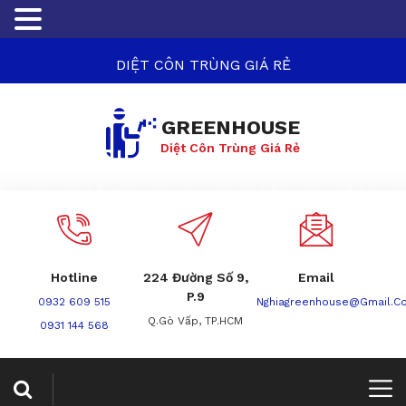
DIỆT CÔN TRÙNG GIÁ RẺ
GREENHOUSE
Diệt Côn Trùng Giá Rẻ
Hotline
224 Đường Số 9,
Email
P.9
0932 609 515
Nghiagreenhouse@gmail.c
Q.Gò Vấp, TP.HCM
0931 144 568