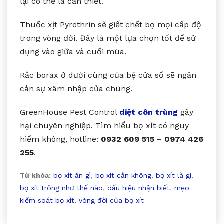
lại có thể là cần thiết.
Thuốc xịt Pyrethrin sẽ giết chết bọ mọi cấp độ
trong vòng đời. Đây là một lựa chọn tốt để sử
dụng vào giữa và cuối mùa.
Rắc borax ở dưới cùng của bệ cửa sổ sẽ ngăn
cản sự xâm nhập của chúng.
GreenHouse Pest Control
diệt côn trùng
gây
hại chuyên nghiệp. Tìm hiểu bọ xít có nguy
hiểm không, hotline:
0932 609 515
–
0974 426
255
.
Từ khóa:
bọ xít ăn gì
,
bọ xít cắn không
,
bọ xít là gì
,
bọ xít trông như thế nào
,
dấu hiệu nhận biết
,
mẹo
kiểm soát bọ xít
,
vòng đời của bọ xít