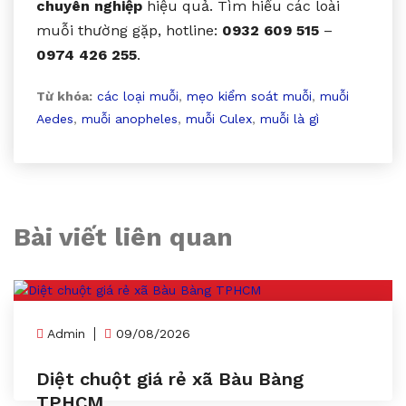
chuyên nghiệp
hiệu quả. Tìm hiểu các loài
muỗi thường gặp, hotline:
0932 609 515
–
0974 426 255
.
Từ khóa:
các loại muỗi
,
mẹo kiểm soát muỗi
,
muỗi
Aedes
,
muỗi anopheles
,
muỗi Culex
,
muỗi là gì
Bài viết liên quan
Admin
09/08/2026
Diệt chuột giá rẻ xã Bàu Bàng
TPHCM