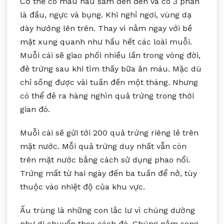
Cơ thể có màu nâu sẫm đến đen và có 3 phần
là đầu, ngực và bụng. Khi nghỉ ngơi, vùng dạ
dày hướng lên trên. Thay vì nằm ngay với bề
mặt xung quanh như hầu hết các loài muỗi.
Muỗi cái sẽ giao phối nhiều lần trong vòng đời,
đẻ trứng sau khi tìm thấy bữa ăn máu. Mặc dù
chỉ sống được vài tuần đến một tháng. Nhưng
có thể đẻ ra hàng nghìn quả trứng trong thời
gian đó.
Muỗi cái sẽ gửi tới 200 quả trứng riêng lẻ trên
mặt nước. Mỗi quả trứng duy nhất vẫn còn
trên mặt nước bằng cách sử dụng phao nổi.
Trứng mất từ hai ngày đến ba tuần để nở, tùy
thuộc vào nhiệt độ của khu vực.
Ấu trùng là những con lắc lư vì chúng dường
như di chuyển theo cách đó. Chúng nằm song