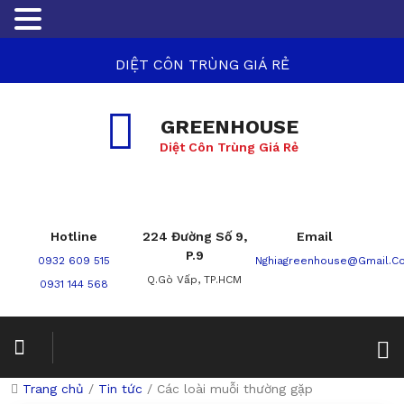
DIỆT CÔN TRÙNG GIÁ RẺ
GREENHOUSE
Diệt Côn Trùng Giá Rẻ
Hotline
224 Đường Số 9,
Email
P.9
0932 609 515
Nghiagreenhouse@gmail.c
Q.Gò Vấp, TP.HCM
0931 144 568
Trang chủ
/
Tin tức
/
Các loài muỗi thường gặp