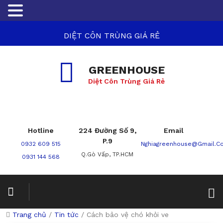
DIỆT CÔN TRÙNG GIÁ RẺ
GREENHOUSE
Diệt Côn Trùng Giá Rẻ
Hotline
224 Đường Số 9,
Email
P.9
0932 609 515
Nghiagreenhouse@gmail.c
Q.Gò Vấp, TP.HCM
0931 144 568
Trang chủ
/
Tin tức
/
Cách bảo vệ chó khỏi ve