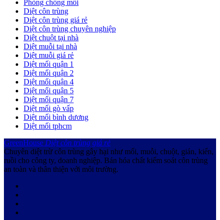
Phòng chống mối
Diệt côn trùng
Diệt côn trùng giá rẻ
Diệt côn trùng chuyên nghiệp
Diệt chuột tại nhà
Diệt muỗi tại nhà
Diệt muỗi giá rẻ
Diệt mối quận 1
Diệt mối quận 2
Diệt mối quận 4
Diệt mối quận 5
Diệt mối quận 7
Diệt mối gò vấp
Diệt mối bình dương
Diệt mối tphcm
GreenHouse
Diệt côn trùng giá rẻ
Chuyên diệt trừ côn trùng gây hại như mối, muỗi, chuột, gián, kiến,
ruồi cho công ty, doanh nghiệp. Bán hóa chất kiểm soát côn trùng
an toàn và thân thiện với môi trường.