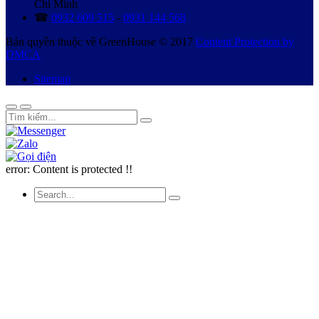
Chí Minh
☎
0932 609 515
-
0931 144 568
Bản quyền thuộc về GreenHouse © 2017
Content Protection by
DMCA
Sitemap
error:
Content is protected !!