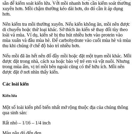
sẵn để kiểm soát kiến lửa. Với mồi nhanh hơn cần kiểm soát thường
xuyên hơn. Mồi chậm thường kéo dài hơn, do đó cần ít áp dụng
hơn.
Nên kiểm tra mồi thường xuyên. Nếu kiến không ăn, mồi nên được
di chuyển hoặc thử loại khác. Sở thích ăn kiến sẽ thay đổi tùy theo
loài và mùa. Ví dụ, kiến sẽ bị thu hút nhiều hơn vào protein vào
mùa xuân và đầu mùa hè. Để carbohydrate vào cuối mùa hè và mùa
thu khi chúng ở chế độ bảo trì nhiều hơn.
Nếu mồi đã ăn hết nên đổ đầy mồi hoặc đặt một trạm mồi khác. Mồi
được đặt trong nhà, cách xa hoặc bảo vệ trẻ em và vật nuôi. Nhưng
trong mùa ấm, vị trí mồi bên ngoài cũng có thể hữu ích. Mồi nên
được đặt ở nơi nhìn thấy kiến.
Các loài kiến
Kiến lửa
Một số loài kiến phổ biến nhất mở rộng thuộc địa của chúng thông
qua sinh sản:
Rất nhỏ – 1/16 – 1/4 inch
Màu nâu đỏ đến đen