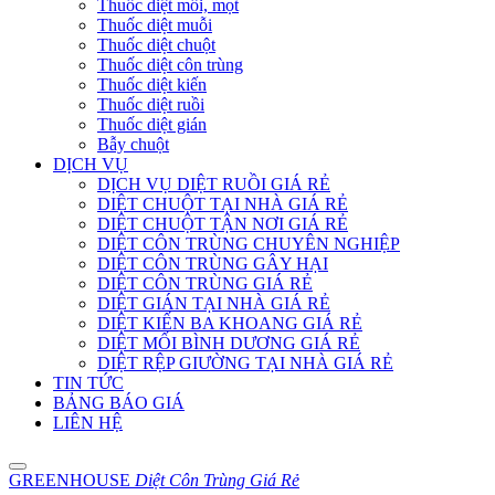
Thuốc diệt mối, mọt
Thuốc diệt muỗi
Thuốc diệt chuột
Thuốc diệt côn trùng
Thuốc diệt kiến
Thuốc diệt ruồi
Thuốc diệt gián
Bẫy chuột
DỊCH VỤ
DỊCH VỤ DIỆT RUỒI GIÁ RẺ
DIỆT CHUỘT TẠI NHÀ GIÁ RẺ
DIỆT CHUỘT TẬN NƠI GIÁ RẺ
DIỆT CÔN TRÙNG CHUYÊN NGHIỆP
DIỆT CÔN TRÙNG GÂY HẠI
DIỆT CÔN TRÙNG GIÁ RẺ
DIỆT GIÁN TẠI NHÀ GIÁ RẺ
DIỆT KIẾN BA KHOANG GIÁ RẺ
DIỆT MỐI BÌNH DƯƠNG GIÁ RẺ
DIỆT RỆP GIƯỜNG TẠI NHÀ GIÁ RẺ
TIN TỨC
BẢNG BÁO GIÁ
LIÊN HỆ
GREENHOUSE
Diệt Côn Trùng Giá Rẻ