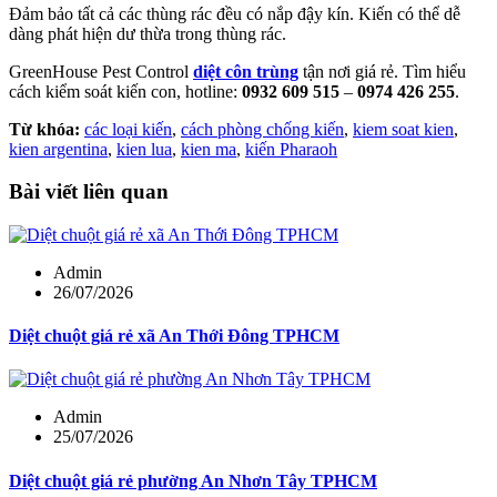
Đảm bảo tất cả các thùng rác đều có nắp đậy kín. Kiến có thể dễ
dàng phát hiện dư thừa trong thùng rác.
GreenHouse Pest Control
diệt côn trùng
tận nơi giá rẻ. Tìm hiểu
cách kiểm soát kiến con, hotline:
0932 609 515
–
0974 426 255
.
Từ khóa:
các loại kiến
,
cách phòng chống kiến
,
kiem soat kien
,
kien argentina
,
kien lua
,
kien ma
,
kiến Pharaoh
Bài viết liên quan
Admin
26/07/2026
Diệt chuột giá rẻ xã An Thới Đông TPHCM
Admin
25/07/2026
Diệt chuột giá rẻ phường An Nhơn Tây TPHCM