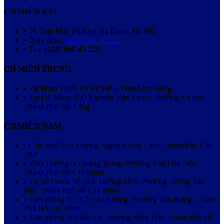
CN MIỀN BẮC
• 16 Trần Phú, Phường Hà Đông, Hà Nội
• Điện thoại:
(028) 668 43 228
• Fax: (028) 668 43 229
CN MIỀN TRUNG
• Tại Phan Thiết: 64 Võ Hữu, Tỉnh Lâm Đồng
• Tại Đà Nẵng: 199 Nguyễn Văn Thoại, Phường An Hải,
Thành Phố Đà Nẵng
CN MIỀN NAM
• Cần Thơ: 91B Đường Nguyễn Văn Linh, Thành Phố Cần
Thơ
• Bình Dương: 2 Quang Trung, Phường Thủ Dầu Một,
Thành Phố Hồ Chí Minh
• Trụ sở chính: Số 224, Đường Số 9, Phường Thông Tây
Hội, Thành Phố Hồ Chí Minh
• Văn phòng 1: 5 Lê Văn Lương, Phường Tân Hưng, Thành
Phố Hồ Chí Minh
• Văn phòng 2: 6 Mã Lò, Phường Bình Tân, Thành Phố Hồ