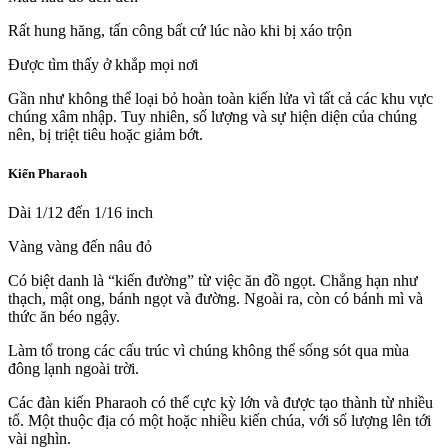
Rất hung hăng, tấn công bất cứ lúc nào khi bị xáo trộn
Được tìm thấy ở khắp mọi nơi
Gần như không thể loại bỏ hoàn toàn kiến lửa vì tất cả các khu vực
chúng xâm nhập. Tuy nhiên, số lượng và sự hiện diện của chúng
nên, bị triệt tiêu hoặc giảm bớt.
Kiến Pharaoh
Dài 1/12 đến 1/16 inch
Vàng vàng đến nâu đỏ
Có biệt danh là “kiến đường” từ việc ăn đồ ngọt. Chẳng hạn như
thạch, mật ong, bánh ngọt và đường. Ngoài ra, còn có bánh mì và
thức ăn béo ngậy.
Làm tổ trong các cấu trúc vì chúng không thể sống sót qua mùa
đông lạnh ngoài trời.
Các đàn kiến Pharaoh có thể cực kỳ lớn và được tạo thành từ nhiều
tổ. Một thuộc địa có một hoặc nhiều kiến chúa, với số lượng lên tới
vài nghìn.