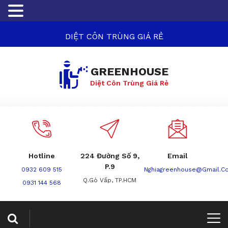
DIỆT CÔN TRÙNG GIÁ RẺ
GREENHOUSE
Diệt Côn Trùng Giá Rẻ
Hotline
224 Đường Số 9,
Email
P.9
0932 609 515
Nghiagreenhouse@gmail.c
Q.Gò Vấp, TP.HCM
0931 144 568