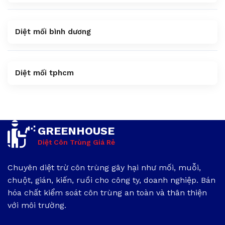
Diệt mối bình dương
Diệt mối tphcm
GREENHOUSE
Diệt Côn Trùng Giá Rẻ
Chuyên diệt trừ côn trùng gây hại như mối, muỗi,
chuột, gián, kiến, ruồi cho công ty, doanh nghiệp. Bán
hóa chất kiểm soát côn trùng an toàn và thân thiện
với môi trường.