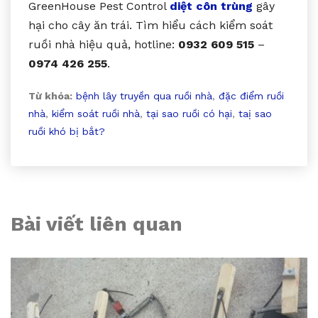
GreenHouse Pest Control
diệt côn trùng
gây
hại cho cây ăn trái. Tìm hiểu cách kiểm soát
ruồi nhà hiệu quả, hotline:
0932 609 515
–
0974 426 255
.
Từ khóa:
bệnh lây truyền qua ruồi nhà
,
đặc điểm ruồi
nhà
,
kiểm soát ruồi nhà
,
tại sao ruồi có hại
,
taị sao
ruồi khó bị bắt?
Bài viết liên quan