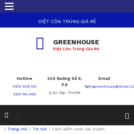
DIỆT CÔN TRÙNG GIÁ RẺ
GREENHOUSE
Diệt Côn Trùng Giá Rẻ
Hotline
224 Đường Số 9,
Email
P.9
0932 609 515
Nghiagreenhouse@gmail.c
Q.Gò Vấp, TP.HCM
0931 144 568
Trang chủ
/
Tin tức
/
Cách kiểm soát sâu bướm