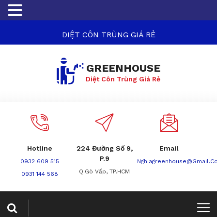
DIỆT CÔN TRÙNG GIÁ RẺ
GREENHOUSE
Diệt Côn Trùng Giá Rẻ
Hotline
224 Đường Số 9,
Email
P.9
0932 609 515
Nghiagreenhouse@gmail.c
Q.Gò Vấp, TP.HCM
0931 144 568