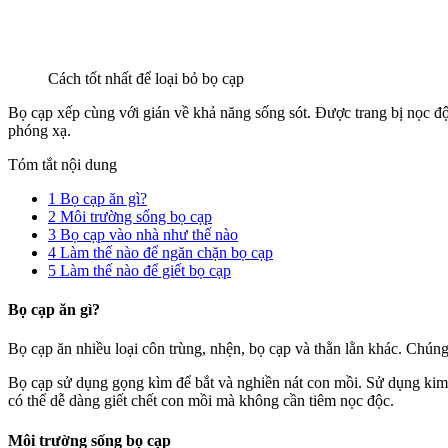
Cách tốt nhất để loại bỏ bọ cạp
Bọ cạp xếp cùng với gián về khả năng sống sót. Được trang bị nọc đ
phóng xạ.
Tóm tắt nội dung
1
Bọ cạp ăn gì?
2
Môi trường sống bọ cạp
3
Bọ cạp vào nhà như thế nào
4
Làm thế nào để ngăn chặn bọ cạp
5
Làm thế nào để giết bọ cạp
Bọ cạp ăn gì?
Bọ cạp ăn nhiều loại côn trùng, nhện, bọ cạp và thằn lằn khác. Chú
Bọ cạp sử dụng gọng kìm để bắt và nghiền nát con mồi. Sử dụng kim đ
có thể dễ dàng giết chết con mồi mà không cần tiêm nọc độc.
Môi trường sống bọ cạp