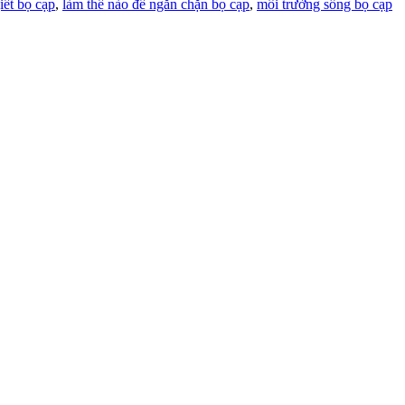
iết bọ cạp
,
làm thế nào để ngăn chặn bọ cạp
,
môi trường sống bọ cạp