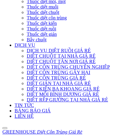
Thuốc diệt mối, mọt
Thuốc diệt muỗi
Thuốc diệt chuột
Thuốc diệt côn trùng
Thuốc diệt kiến
Thuốc diệt ruồi
Thuốc diệt gián
Bẫy chuột
DỊCH VỤ
DỊCH VỤ DIỆT RUỒI GIÁ RẺ
DIỆT CHUỘT TẠI NHÀ GIÁ RẺ
DIỆT CHUỘT TẬN NƠI GIÁ RẺ
DIỆT CÔN TRÙNG CHUYÊN NGHIỆP
DIỆT CÔN TRÙNG GÂY HẠI
DIỆT CÔN TRÙNG GIÁ RẺ
DIỆT GIÁN TẠI NHÀ GIÁ RẺ
DIỆT KIẾN BA KHOANG GIÁ RẺ
DIỆT MỐI BÌNH DƯƠNG GIÁ RẺ
DIỆT RỆP GIƯỜNG TẠI NHÀ GIÁ RẺ
TIN TỨC
BẢNG BÁO GIÁ
LIÊN HỆ
GREENHOUSE
Diệt Côn Trùng Giá Rẻ