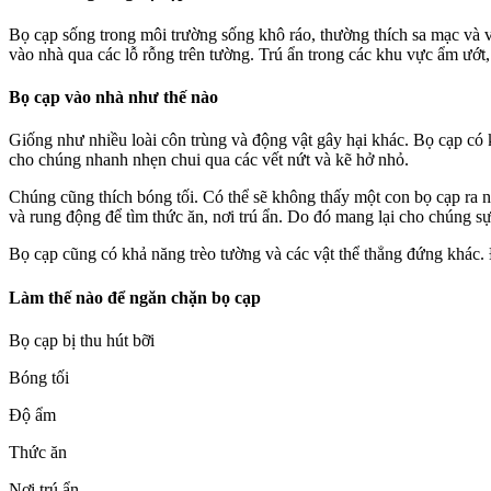
Bọ cạp sống trong môi trường sống khô ráo, thường thích sa mạc và v
vào nhà qua các lỗ rỗng trên tường. Trú ẩn trong các khu vực ẩm ướt
Bọ cạp vào nhà như thế nào
Giống như nhiều loài côn trùng và động vật gây hại khác. Bọ cạp có
cho chúng nhanh nhẹn chui qua các vết nứt và kẽ hở nhỏ.
Chúng cũng thích bóng tối. Có thể sẽ không thấy một con bọ cạp ra 
và rung động để tìm thức ăn, nơi trú ẩn. Do đó mang lại cho chúng 
Bọ cạp cũng có khả năng trèo tường và các vật thể thẳng đứng khác.
Làm thế nào để ngăn chặn bọ cạp
Bọ cạp bị thu hút bỡi
Bóng tối
Độ ẩm
Thức ăn
Nơi trú ẩn