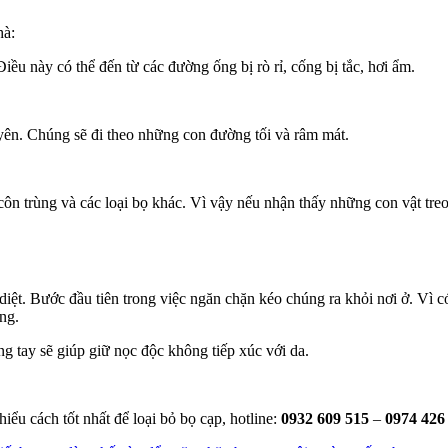
hà:
iều này có thể đến từ các đường ống bị rò rỉ, cống bị tắc, hơi ẩm.
yên. Chúng sẽ đi theo những con đường tối và râm mát.
, côn trùng và các loại bọ khác. Vì vậy nếu nhận thấy những con vật 
diệt. Bước đầu tiên trong việc ngăn chặn kéo chúng ra khỏi nơi ở. Vì có
ng.
g tay sẽ giúp giữ nọc độc không tiếp xúc với da.
iểu cách tốt nhất để loại bỏ bọ cạp, hotline:
0932 609 515
–
0974 426