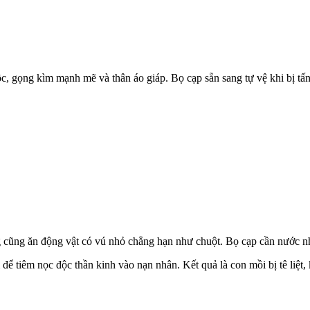
ộc, gọng kìm mạnh mẽ và thân áo giáp. Bọ cạp sẵn sang tự vệ khi bị tấ
ng cũng ăn động vật có vú nhỏ chẳng hạn như chuột. Bọ cạp cần nước n
ể tiêm nọc độc thần kinh vào nạn nhân. Kết quả là con mồi bị tê liệt