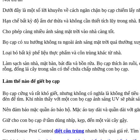
Dưới đây là một số lời khuyên về cách ngăn chặn bọ cạp chiếm lấy n
Hạn chế bất kỳ độ ẩm dư thừa và không cần thiết tích lũy trong nhà. Đ
Cho phép càng nhiều ánh sáng mặt trời vào nhà càng tốt.
Bọ cạp có xu hướng không ra ngoài ánh sáng mặt trời quá thường xu
Loại bỏ bất kỳ phế liệu thực phẩm và côn trùng khác từ nhà.
Làm sạch sàn nhà, mặt bàn, bát đĩa và bồn rửa. Bọ cạp thích ăn ruồi
rỗng, đống lá cây trong sân có thể chứa chấp những con bọ cạp.
Làm thế nào để giết bọ cạp
Bọ cạp cứng và rất khó giết, nhưng không có nghĩa là không thể tiêu 
đèn để tìm. Khi nhìn thấy với một con bọ cạp ánh sáng UV sẽ phát sá
Nên đảm bảo mặc quần áo bảo hộ. Mặc áo tay dài và quần dài với găn
Giữ cho con bọ cạp ở tầm dùng nhíp, kẹp, đến một vài cây gậy.
GreenHouse Pest Control
diệt côn trùng
nhanh hiệu quả giá rẻ. Tìm h