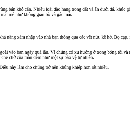
ùng bán khô cằn. Nhiều loài đào hang trong đất và ẩn dưới đá, khúc gỗ
, mát mẻ như không gian bò và gác mái.
 khả năng xâm nhập vào nhà bạn thông qua các vết nứt, kẽ hở. Bọ cạp
ngoài vào ban ngày quá lâu. Vì chúng có xu hướng ở trong bóng tối và
sự che chở của màn đêm như một sự bảo vệ tự nhiên.
 Điều này làm cho chúng trở nên khủng khiếp hơn rất nhiều.