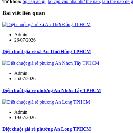
Từ khóa:
bọ cạp ăn gì
,
bọ cạp vào nhà như thế nào
,
làm thế nào để g
Bài viết liên quan
Admin
26/07/2026
Diệt chuột giá rẻ xã An Thới Đông TPHCM
Admin
25/07/2026
Diệt chuột giá rẻ phường An Nhơn Tây TPHCM
Admin
19/07/2026
Diệt chuột giá rẻ phường An Long TPHCM