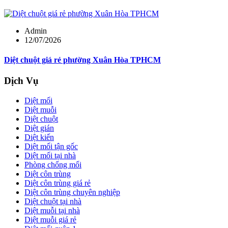
Admin
12/07/2026
Diệt chuột giá rẻ phường Xuân Hòa TPHCM
Dịch Vụ
Diệt mối
Diệt muỗi
Diệt chuột
Diệt gián
Diệt kiến
Diệt mối tận gốc
Diệt mối tại nhà
Phòng chống mối
Diệt côn trùng
Diệt côn trùng giá rẻ
Diệt côn trùng chuyên nghiệp
Diệt chuột tại nhà
Diệt muỗi tại nhà
Diệt muỗi giá rẻ