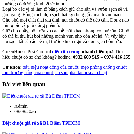
thường có đường kính 20-30mm.
Loại bỏ các vị trí làm tổ bằng cách giữ cho sân và vườn sạch sẽ và
gọn gàng. Bằng cách dọn sạch bất kỳ đống gỗ / mảnh vụn nào.
Che phủ mọi chất thải gia đình nơi chuột có thể tiếp cận. Đóng nắp
thùng rác và phủ đống phân ủ.
Giữ cho quầy, bồn rửa và các bề mặt khác không có thức ăn. Chuột
có thể bị thu hút bởi những mảnh vụn nhỏ còn sót lại. Vì vậy hãy
lau sạch tất cả các bề mặt trước khi đi ngủ và dọn sạch bồn rửa.
GreenHouse Pest Control
diệt côn trùng
nhanh hiệu quả
Tìm
hiểu chuột có sợ chó không? hotline:
0932 609 515
–
0974 426 255
.
Từ khóa:
dấu hiệu hoạt động của chuột
,
mẹo phòng chống chuột
,
môi trường sống của chuột
,
tại sao phải kiểm soát chuột
Bài viết liên quan
Admin
08/08/2026
Diệt chuột giá rẻ xã Bà Điểm TPHCM