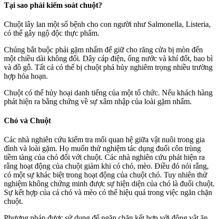
Tại sao phải kiểm soát chuột?
Chuột lây lan một số bệnh cho con người như Salmonella, Listeria,
có thể gây ngộ độc thực phẩm.
Chúng bắt buộc phải gặm nhấm để giữ cho răng cửa bị mòn đến
một chiều dài không đổi. Dây cáp điện, ống nước và khí đốt, bao bì
và đồ gỗ. Tất cả có thể bị chuột phá hủy nghiêm trọng nhiều trường
hợp hỏa hoạn.
Chuột có thể hủy hoại danh tiếng của một tổ chức. Nếu khách hàng
phát hiện ra bằng chứng về sự xâm nhập của loài gặm nhấm.
Chó và Chuột
Các nhà nghiên cứu kiểm tra mối quan hệ giữa vật nuôi trong gia
đình và loài gặm. Họ muốn thử nghiệm tác dụng đuổi côn trùng
tiềm tàng của chó đối với chuột. Các nhà nghiên cứu phát hiện ra
rằng hoạt động của chuột giảm khi có chó, mèo. Điều đó nói rằng,
có một sự khác biệt trong hoạt động của chuột chó. Tuy nhiên thử
nghiệm không chứng minh được sự hiện diện của chó là đuổi chuột.
Sự kết hợp của cả chó và mèo có thể hiệu quả trong việc ngăn chặn
chuột.
Phương pháp được sử dụng để ngăn chặn kết hợp với động vật ăn