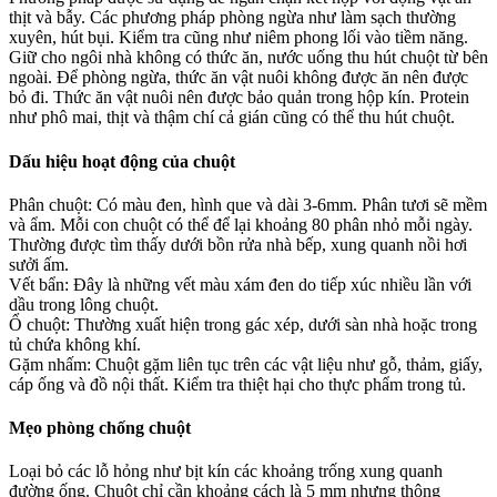
thịt và bẫy. Các phương pháp phòng ngừa như làm sạch thường
xuyên, hút bụi. Kiểm tra cũng như niêm phong lối vào tiềm năng.
Giữ cho ngôi nhà không có thức ăn, nước uống thu hút chuột từ bên
ngoài. Để phòng ngừa, thức ăn vật nuôi không được ăn nên được
bỏ đi. Thức ăn vật nuôi nên được bảo quản trong hộp kín. Protein
như phô mai, thịt và thậm chí cả gián cũng có thể thu hút chuột.
Dấu hiệu hoạt động của chuột
Phân chuột: Có màu đen, hình que và dài 3-6mm. Phân tươi sẽ mềm
và ẩm. Mỗi con chuột có thể để lại khoảng 80 phân nhỏ mỗi ngày.
Thường được tìm thấy dưới bồn rửa nhà bếp, xung quanh nồi hơi
sưởi ấm.
Vết bẩn: Đây là những vết màu xám đen do tiếp xúc nhiều lần với
dầu trong lông chuột.
Ổ chuột: Thường xuất hiện trong gác xép, dưới sàn nhà hoặc trong
tủ chứa không khí.
Gặm nhấm: Chuột gặm liên tục trên các vật liệu như gỗ, thảm, giấy,
cáp ống và đồ nội thất. Kiểm tra thiệt hại cho thực phẩm trong tủ.
Mẹo phòng chống chuột
Loại bỏ các lỗ hỏng như bịt kín các khoảng trống xung quanh
đường ống. Chuột chỉ cần khoảng cách là 5 mm nhưng thông