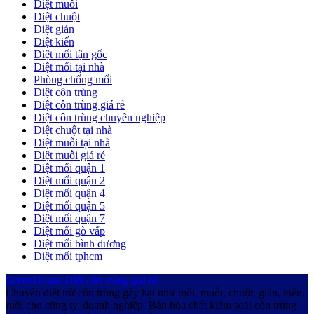
Diệt muỗi
Diệt chuột
Diệt gián
Diệt kiến
Diệt mối tận gốc
Diệt mối tại nhà
Phòng chống mối
Diệt côn trùng
Diệt côn trùng giá rẻ
Diệt côn trùng chuyên nghiệp
Diệt chuột tại nhà
Diệt muỗi tại nhà
Diệt muỗi giá rẻ
Diệt mối quận 1
Diệt mối quận 2
Diệt mối quận 4
Diệt mối quận 5
Diệt mối quận 7
Diệt mối gò vấp
Diệt mối bình dương
Diệt mối tphcm
GreenHouse
Diệt côn trùng giá rẻ
Chuyên diệt trừ côn trùng gây hại như mối, muỗi, chuột, gián, kiến,
ruồi cho công ty, doanh nghiệp. Bán hóa chất kiểm soát côn trùng