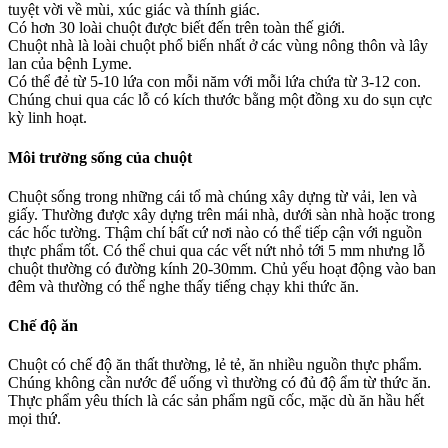
tuyệt vời về mùi, xúc giác và thính giác.
Có hơn 30 loài chuột được biết đến trên toàn thế giới.
Chuột nhà là loài chuột phổ biến nhất ở các vùng nông thôn và lây
lan của bệnh Lyme.
Có thể đẻ từ 5-10 lứa con mỗi năm với mỗi lứa chứa từ 3-12 con.
Chúng chui qua các lỗ có kích thước bằng một đồng xu do sụn cực
kỳ linh hoạt.
Môi trường sống
của chuột
Chuột sống trong những cái tổ mà chúng xây dựng từ vải, len và
giấy. Thường được xây dựng trên mái nhà, dưới sàn nhà hoặc trong
các hốc tường. Thậm chí bất cứ nơi nào có thể tiếp cận với nguồn
thực phẩm tốt. Có thể chui qua các vết nứt nhỏ tới 5 mm nhưng lỗ
chuột thường có đường kính 20-30mm. Chủ yếu hoạt động vào ban
đêm và thường có thể nghe thấy tiếng chạy khi thức ăn.
Chế độ ăn
Chuột có chế độ ăn thất thường, lẻ tẻ, ăn nhiều nguồn thực phẩm.
Chúng không cần nước để uống vì thường có đủ độ ẩm từ thức ăn.
Thực phẩm yêu thích là các sản phẩm ngũ cốc, mặc dù ăn hầu hết
mọi thứ.