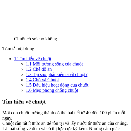
Chuột có sợ chó không
Tóm tắt nội dung
1
Tìm hiểu về chuột
1.1
Môi trường sống của chuột
1.2
Chế độ ăn
1.3
Tại sao phải kiểm soát chuột?
1.4
Chó và Chuột
1.5
Dấu hiệu hoạt động của chuột
1.6
Mẹo phòng chống chuột
Tìm hiểu về chuột
Một con chuột trưởng thành có thể bài tiết từ 40 đến 100 phân mỗi
ngày.
Chuột cần rất ít thức ăn để tồn tại và lấy nước từ thức ăn của chúng.
Là loài sống về đêm và có thị lực cực kỳ kém. Nhưng cảm giác