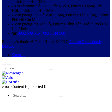
Thành Phố Hồ Chí Minh
• Trụ sở chính: Số 224, Đường Số 9, Phường Thông Tây
Hội, Thành Phố Hồ Chí Minh
• Văn phòng 1: 5 Lê Văn Lương, Phường Tân Hưng, Thành
Phố Hồ Chí Minh
• Văn phòng 2: 6 Mã Lò, Phường Bình Tân, Thành Phố Hồ
Chí Minh
☎
0932 609 515
-
0931 144 568
Bản quyền thuộc về GreenHouse © 2017
Content Protection by
DMCA
Sitemap
error:
Content is protected !!