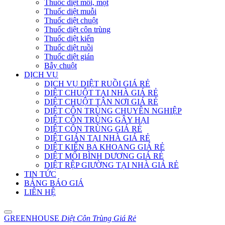
Thuốc diệt mối, mọt
Thuốc diệt muỗi
Thuốc diệt chuột
Thuốc diệt côn trùng
Thuốc diệt kiến
Thuốc diệt ruồi
Thuốc diệt gián
Bẫy chuột
DỊCH VỤ
DỊCH VỤ DIỆT RUỒI GIÁ RẺ
DIỆT CHUỘT TẠI NHÀ GIÁ RẺ
DIỆT CHUỘT TẬN NƠI GIÁ RẺ
DIỆT CÔN TRÙNG CHUYÊN NGHIỆP
DIỆT CÔN TRÙNG GÂY HẠI
DIỆT CÔN TRÙNG GIÁ RẺ
DIỆT GIÁN TẠI NHÀ GIÁ RẺ
DIỆT KIẾN BA KHOANG GIÁ RẺ
DIỆT MỐI BÌNH DƯƠNG GIÁ RẺ
DIỆT RỆP GIƯỜNG TẠI NHÀ GIÁ RẺ
TIN TỨC
BẢNG BÁO GIÁ
LIÊN HỆ
GREENHOUSE
Diệt Côn Trùng Giá Rẻ