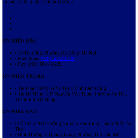
an toàn và thân thiện với môi trường.
CN MIỀN BẮC
• 16 Trần Phú, Phường Hà Đông, Hà Nội
• Điện thoại:
(028) 668 43 228
• Fax: (028) 668 43 229
CN MIỀN TRUNG
• Tại Phan Thiết: 64 Võ Hữu, Tỉnh Lâm Đồng
• Tại Đà Nẵng: 199 Nguyễn Văn Thoại, Phường An Hải,
Thành Phố Đà Nẵng
CN MIỀN NAM
• Cần Thơ: 91B Đường Nguyễn Văn Linh, Thành Phố Cần
Thơ
• Bình Dương: 2 Quang Trung, Phường Thủ Dầu Một,