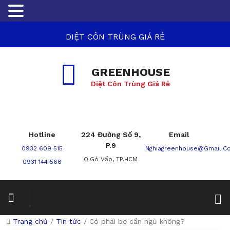
DIỆT CÔN TRÙNG GIÁ RẺ
GREENHOUSE
Diệt Côn Trùng Giá Rẻ
Hotline
224 Đường Số 9,
Email
P.9
0932 609 515
Nghiagreenhouse@gmail.c
Q.Gò Vấp, TP.HCM
0931 144 568
Trang chủ
/
Tin tức
/
Có phải bọ cần ngủ không?