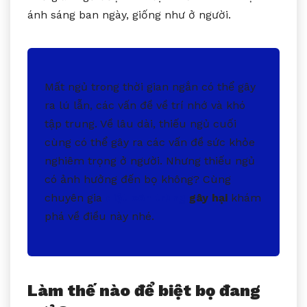
ánh sáng ban ngày, giống như ở người.
Mất ngủ trong thời gian ngắn có thể gây
ra lú lẫn, các vấn đề về trí nhớ và khó
tập trung. Về lâu dài, thiếu ngủ cuối
cùng có thể gây ra các vấn đề sức khỏe
nghiêm trọng ở người. Nhưng thiếu ngủ
có ảnh hưởng đến bọ không? Cùng
chuyên gia
diệt côn trùng
gây hại
khám
phá về điều này nhé.
Làm thế nào để biệt bọ đang