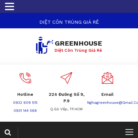
DIỆT CÔN TRÙNG GIÁ RẺ
GREENHOUSE
Diệt Côn Trùng Giá Rẻ
Hotline
224 Đường Số 9,
Email
P.9
0932 609 515
Nghiagreenhouse@gmail.c
Q.Gò Vấp, TP.HCM
0931 144 568