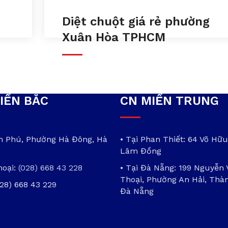
n
Diệt chuột giá rẻ phường
Xuân Hòa TPHCM
IỀN BẮC
CN MIỀN TRUNG
ần Phú, Phường Hà Đông, Hà
• Tại Phan Thiết: 64 Võ Hữu
Lâm Đồng
hoại:
(028) 668 43 228
• Tại Đà Nẵng: 199 Nguyễn
Thoại, Phường An Hải, Thà
028) 668 43 229
Đà Nẵng