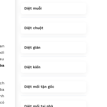
Diệt muỗi
Diệt chuột
lan
Diệt gián
nơi
sau
 ba
Diệt kiến
ạch
Diệt mối tận gốc
 ba
ánh
có
Diệt mối tại nhà