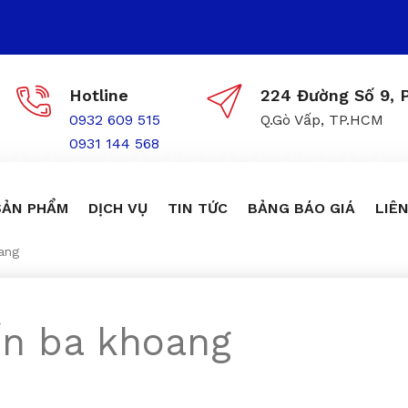
Hotline
224 Đường Số 9, P
0932 609 515
Q.Gò Vấp, TP.HCM
0931 144 568
SẢN PHẨM
DỊCH VỤ
TIN TỨC
BẢNG BÁO GIÁ
LIÊN
oang
iến ba khoang