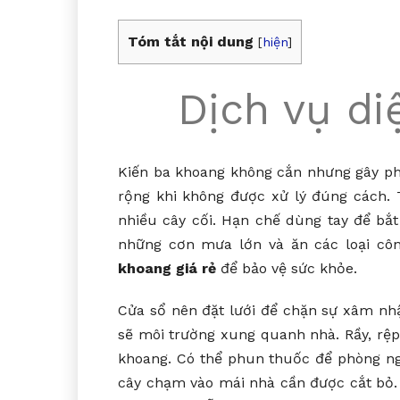
Tóm tắt nội dung
[
hiện
]
Dịch vụ di
Kiến ba khoang không cắn nhưng gây phỏ
rộng khi không được xử lý đúng cách. T
nhiều cây cối. Hạn chế dùng tay để bắt
những cơn mưa lớn và ăn các loại cô
khoang giá rẻ
để bảo vệ sức khỏe.
Cửa sổ nên đặt lưới để chặn sự xâm nhậ
sẽ môi trường xung quanh nhà. Rầy, rệp 
khoang. Có thể phun thuốc để phòng ng
cây chạm vào mái nhà cần được cắt bỏ.