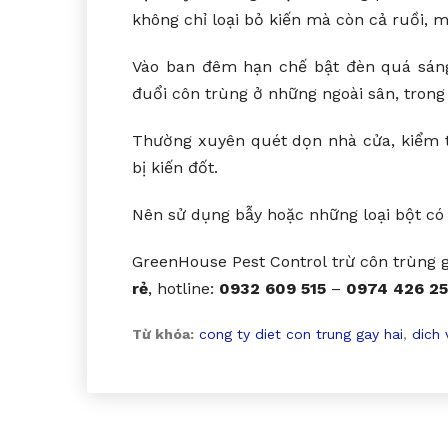
không chỉ loại bỏ kiến mà còn cả ruồi, m
Vào ban đêm hạn chế bật đèn quá sáng
đuổi côn trùng ở những ngoài sân, trong
Thường xuyên quét dọn nhà cửa, kiểm t
bị kiến đốt.
Nên sử dụng bẫy hoặc những loại bột có t
GreenHouse Pest Control trừ côn trùng g
rẻ
, hotline:
0932 609 515
–
0974 426 25
Từ khóa:
cong ty diet con trung gay hai
,
dich 