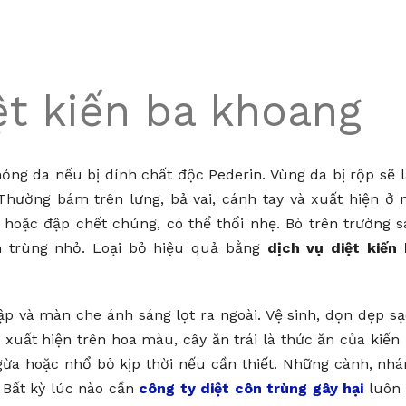
ệt kiến ba khoang
ng da nếu bị dính chất độc Pederin. Vùng da bị rộp sẽ 
hường bám trên lưng, bả vai, cánh tay và xuất hiện ở 
 hoặc đập chết chúng, có thể thổi nhẹ. Bò trên trường 
n trùng nhỏ. Loại bỏ hiệu quả bằng
dịch vụ diệt kiến
p và màn che ánh sáng lọt ra ngoài. Vệ sinh, dọn dẹp s
xuất hiện trên hoa màu, cây ăn trái là thức ăn của kiến
ừa hoặc nhổ bỏ kịp thời nếu cần thiết. Những cành, nh
 Bất kỳ lúc nào cần
công ty diệt côn trùng gây hại
luôn 