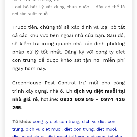
Loại bỏ bất kỳ vật dụng chưa nước – đây có thể là
nơi sản xuất muỗi
Trước tiên, chúng tôi sẽ xác định và loại bỏ tất
cả các khu vực bên ngoài nhà của bạn. Sau đó,
sẽ kiểm tra xung quanh nhà xác định phương
pháp xử lý tốt nhất. Đăng ký với cong ty diet
con trung để được khảo sát tận nơi miễn phí
ngay hôm nay.
GreenHouse Pest Control trừ mối cho công
trình xây dựng, nhà ở. Lh
dịch vụ diệt muỗi tại
nhà giá rẻ
, hotline:
0932 609 515
–
0974 426
255
.
Từ khóa:
cong ty diet con trung
,
dich vu diet con
trung
,
dich vu diet muoi
,
diet con trung
,
diet muoi
,
diet muoi gia re
,
diet muoi tai hcm
,
diet muoi tai nha
,