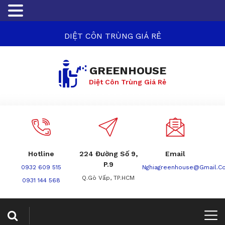
DIỆT CÔN TRÙNG GIÁ RẺ
GREENHOUSE
Diệt Côn Trùng Giá Rẻ
Hotline
224 Đường Số 9,
Email
P.9
0932 609 515
Nghiagreenhouse@gmail.c
Q.Gò Vấp, TP.HCM
0931 144 568