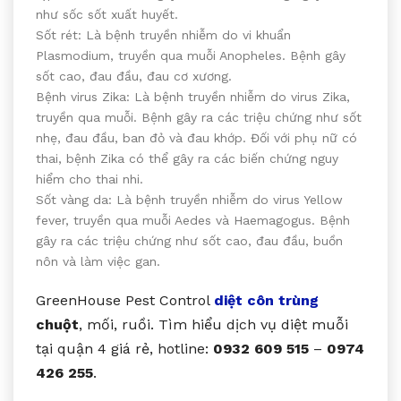
như sốc sốt xuất huyết.
Sốt rét: Là bệnh truyền nhiễm do vi khuẩn
Plasmodium, truyền qua muỗi Anopheles. Bệnh gây
sốt cao, đau đầu, đau cơ xương.
Bệnh virus Zika: Là bệnh truyền nhiễm do virus Zika,
truyền qua muỗi. Bệnh gây ra các triệu chứng như sốt
nhẹ, đau đầu, ban đỏ và đau khớp. Đối với phụ nữ có
thai, bệnh Zika có thể gây ra các biến chứng nguy
hiểm cho thai nhi.
Sốt vàng da: Là bệnh truyền nhiễm do virus Yellow
fever, truyền qua muỗi Aedes và Haemagogus. Bệnh
gây ra các triệu chứng như sốt cao, đau đầu, buồn
nôn và làm việc gan.
GreenHouse Pest Control
diệt côn trùng
chuột
, mối, ruồi. Tìm hiểu dịch vụ diệt muỗi
tại quận 4 giá rẻ, hotline:
0932 609 515
–
0974
426 255
.