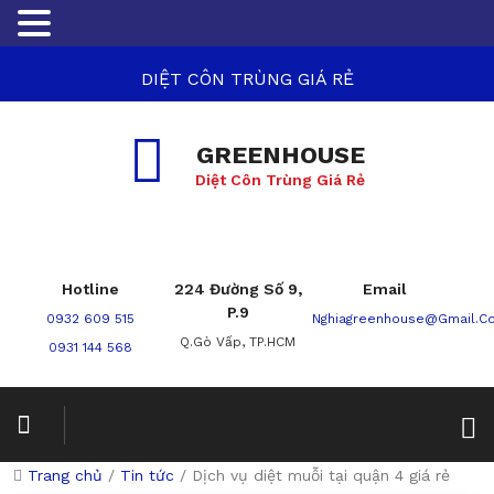
DIỆT CÔN TRÙNG GIÁ RẺ
GREENHOUSE
Diệt Côn Trùng Giá Rẻ
Hotline
224 Đường Số 9,
Email
P.9
0932 609 515
Nghiagreenhouse@gmail.c
Q.Gò Vấp, TP.HCM
0931 144 568
Trang chủ
/
Tin tức
/
Dịch vụ diệt muỗi tại quận 4 giá rẻ