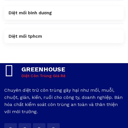
Diệt mối bình dương
Diệt mối tphcm
GREENHOUSE
Diệt Côn Trùng Giá Rẻ
Chuyên diệt trừ côn trùng gây hại như mối, muỗi,
chuột, gián, kiến, ruồi cho công ty, doanh nghiệp. Bán
hóa chất kiểm soát côn trùng an toàn và thân thiện
với môi trường.