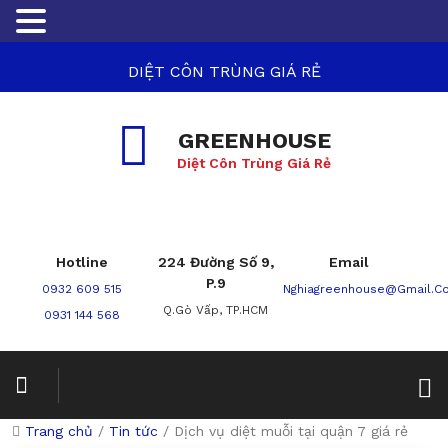
DIỆT CÔN TRÙNG GIÁ RẺ
GREENHOUSE
Diệt Côn Trùng Giá Rẻ
Hotline
224 Đường Số 9,
Email
P.9
0932 609 515
Nghiagreenhouse@gmail.c
Q.Gò Vấp, TP.HCM
0931 144 568
Trang chủ
/
Tin tức
/
Dịch vụ diệt muỗi tại quận 7 giá rẻ