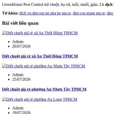
GreenHouse Pest Control trừ chuột, bọ xít, ruồi, muỗi, gián. Lh
dịch 
Từ khóa:
dich vu diet rep tai nha be gia re
,
diet con trung gia re
,
diet
Bài viết liên quan
Admin
26/07/2026
Diệt chuột giá rẻ xã An Thới Đông TPHCM
Admin
25/07/2026
Diệt chuột giá rẻ phường An Nhơn Tây TPHCM
Admin
19/07/2026