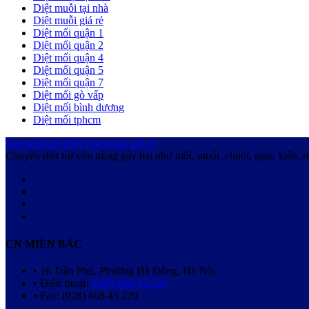
Diệt muỗi tại nhà
Diệt muỗi giá rẻ
Diệt mối quận 1
Diệt mối quận 2
Diệt mối quận 4
Diệt mối quận 5
Diệt mối quận 7
Diệt mối gò vấp
Diệt mối bình dương
Diệt mối tphcm
GreenHouse
Diệt côn trùng giá rẻ
Chuyên diệt trừ côn trùng gây hại như mối, muỗi, chuột, gián, kiến, r
CN MIỀN BẮC
• 16 Trần Phú, Phường Hà Đông, Hà Nội
• Điện thoại:
(028) 668 43 228
• Fax: (028) 668 43 229