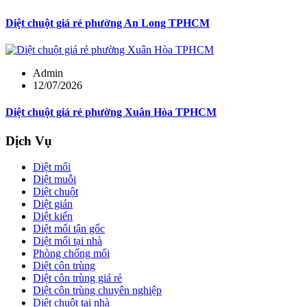
Diệt chuột giá rẻ phường An Long TPHCM
Admin
12/07/2026
Diệt chuột giá rẻ phường Xuân Hòa TPHCM
Dịch Vụ
Diệt mối
Diệt muỗi
Diệt chuột
Diệt gián
Diệt kiến
Diệt mối tận gốc
Diệt mối tại nhà
Phòng chống mối
Diệt côn trùng
Diệt côn trùng giá rẻ
Diệt côn trùng chuyên nghiệp
Diệt chuột tại nhà