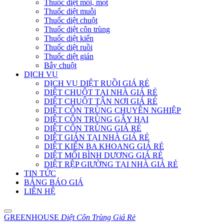
Thuốc diệt mối, mọt
Thuốc diệt muỗi
Thuốc diệt chuột
Thuốc diệt côn trùng
Thuốc diệt kiến
Thuốc diệt ruồi
Thuốc diệt gián
Bẫy chuột
DỊCH VỤ
DỊCH VỤ DIỆT RUỒI GIÁ RẺ
DIỆT CHUỘT TẠI NHÀ GIÁ RẺ
DIỆT CHUỘT TẬN NƠI GIÁ RẺ
DIỆT CÔN TRÙNG CHUYÊN NGHIỆP
DIỆT CÔN TRÙNG GÂY HẠI
DIỆT CÔN TRÙNG GIÁ RẺ
DIỆT GIÁN TẠI NHÀ GIÁ RẺ
DIỆT KIẾN BA KHOANG GIÁ RẺ
DIỆT MỐI BÌNH DƯƠNG GIÁ RẺ
DIỆT RỆP GIƯỜNG TẠI NHÀ GIÁ RẺ
TIN TỨC
BẢNG BÁO GIÁ
LIÊN HỆ
GREENHOUSE
Diệt Côn Trùng Giá Rẻ