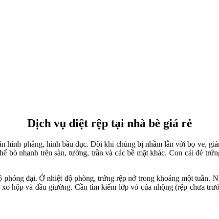
Dịch vụ diệt rệp tại nhà bè giá rẻ
n hình phẳng, hình bầu dục. Đôi khi chúng bị nhầm lẫn với bọ ve, gi
bò nhanh trên sàn, tường, trần và các bề mặt khác. Con cái đẻ trứng
ộ phóng đại. Ở nhiệt độ phòng, trứng rệp nở trong khoảng một tuần. 
 xo hộp và đầu giường. Cần tìm kiếm lớp vỏ của nhộng (rệp chưa tr