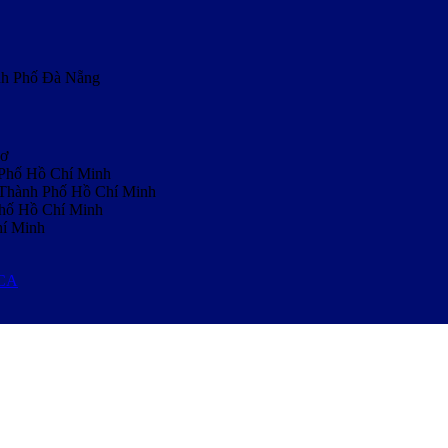
nh Phố Đà Nẵng
hơ
 Phố Hồ Chí Minh
, Thành Phố Hồ Chí Minh
Phố Hồ Chí Minh
hí Minh
MCA