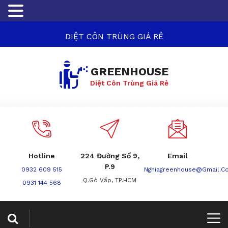
DIỆT CÔN TRÙNG GIÁ RẺ
GREENHOUSE
Diệt Côn Trùng Giá Rẻ
Hotline
224 Đường Số 9,
Email
P.9
0932 609 515
Nghiagreenhouse@gmail.c
Q.Gò Vấp, TP.HCM
0931 144 568