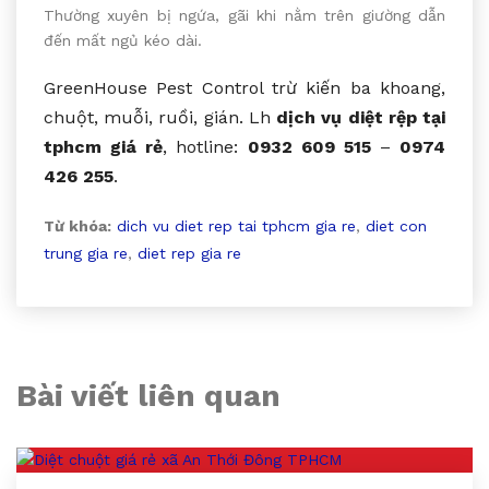
Thường xuyên bị ngứa, gãi khi nằm trên giường dẫn
đến mất ngủ kéo dài.
GreenHouse Pest Control trừ kiến ba khoang,
chuột, muỗi, ruồi, gián. Lh
dịch vụ diệt rệp tại
tphcm giá rẻ
, hotline:
0932 609 515
–
0974
426 255
.
Từ khóa:
dich vu diet rep tai tphcm gia re
,
diet con
trung gia re
,
diet rep gia re
Bài viết liên quan