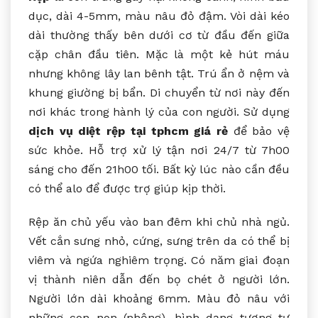
dục, dài 4-5mm, màu nâu đỏ đậm. Vòi dài kéo
dài thường thấy bên dưới cơ từ đầu đến giữa
cặp chân đầu tiên. Mặc là một kẻ hút máu
nhưng không lây lan bênh tật. Trú ẩn ở nệm và
khung giường bị bẩn. Di chuyển từ nơi này đến
nơi khác trong hành lý của con người. Sử dụng
dịch vụ diệt rệp tại tphcm giá rẻ
để bảo vệ
sức khỏe. Hỗ trợ xử lý tận nơi 24/7 từ 7h00
sáng cho đến 21h00 tối. Bất kỳ lúc nào cần đều
có thể alo để được trợ giúp kịp thời.
Rệp ăn chủ yếu vào ban đêm khi chủ nhà ngủ.
Vết cắn sưng nhỏ, cứng, sưng trên da có thể bị
viêm và ngứa nghiêm trọng. Có năm giai đoạn
vị thành niên dẫn đến bọ chét ở người lớn.
Người lớn dài khoảng 6mm. Màu đỏ nâu với
những con non (nhộng), hình dạng tương tự