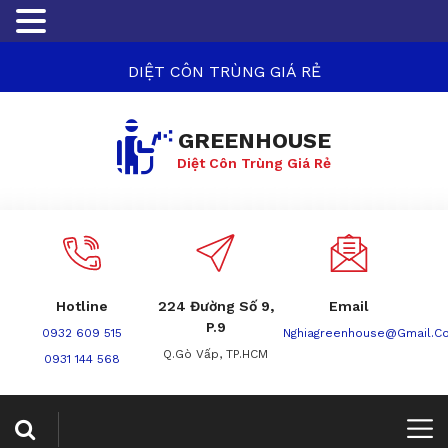
DIỆT CÔN TRÙNG GIÁ RẺ
GREENHOUSE
Diệt Côn Trùng Giá Rẻ
Hotline
224 Đường Số 9,
Email
P.9
0932 609 515
Nghiagreenhouse@gmail.c
Q.Gò Vấp, TP.HCM
0931 144 568