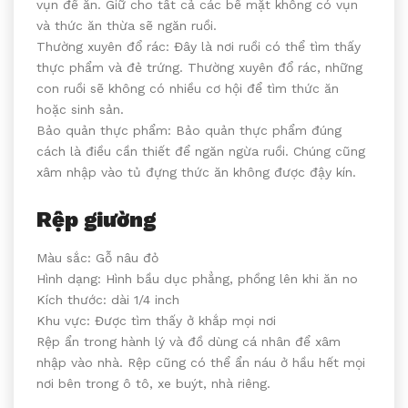
vụn để ăn. Giữ cho tất cả các bề mặt không có vụn
và thức ăn thừa sẽ ngăn ruồi.
Thường xuyên đổ rác: Đây là nơi ruồi có thể tìm thấy
thực phẩm và đẻ trứng. Thường xuyên đổ rác, những
con ruồi sẽ không có nhiều cơ hội để tìm thức ăn
hoặc sinh sản.
Bảo quản thực phẩm: Bảo quản thực phẩm đúng
cách là điều cần thiết để ngăn ngừa ruồi. Chúng cũng
xâm nhập vào tủ đựng thức ăn không được đậy kín.
Rệp giường
Màu sắc: Gỗ nâu đỏ
Hình dạng: Hình bầu dục phẳng, phồng lên khi ăn no
Kích thước: dài 1/4 inch
Khu vực: Được tìm thấy ở khắp mọi nơi
Rệp ẩn trong hành lý và đồ dùng cá nhân để xâm
nhập vào nhà. Rệp cũng có thể ẩn náu ở hầu hết mọi
nơi bên trong ô tô, xe buýt, nhà riêng.