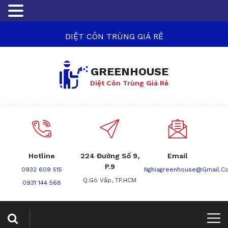
DIỆT CÔN TRÙNG GIÁ RẺ
GREENHOUSE
Diệt Côn Trùng Giá Rẻ
Hotline
224 Đường Số 9,
Email
P.9
0932 609 515
Nghiagreenhouse@gmail.c
Q.Gò Vấp, TP.HCM
0931 144 568