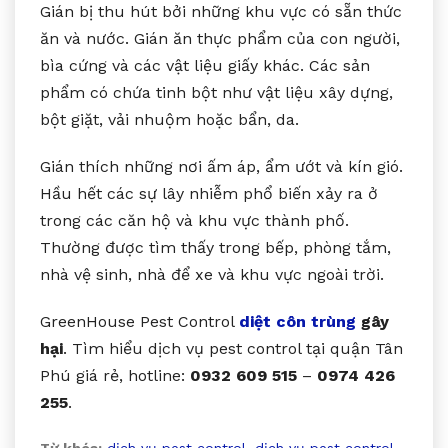
Gián bị thu hút bởi những khu vực có sẵn thức
ăn và nước. Gián ăn thực phẩm của con người,
bìa cứng và các vật liệu giấy khác. Các sản
phẩm có chứa tinh bột như vật liệu xây dựng,
bột giặt, vải nhuộm hoặc bẩn, da.
Gián thích những nơi ấm áp, ẩm ướt và kín gió.
Hầu hết các sự lây nhiễm phổ biến xảy ra ở
trong các căn hộ và khu vực thành phố.
Thường được tìm thấy trong bếp, phòng tắm,
nhà vệ sinh, nhà để xe và khu vực ngoài trời.
GreenHouse Pest Control
diệt côn trùng
gây
hại
. Tìm hiểu dịch vụ pest control tại quận Tân
Phú giá rẻ, hotline:
0932 609 515
–
0974 426
255
.
Từ khóa:
dịch vụ pest control
,
dịch vụ pest control