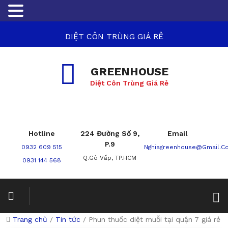
DIỆT CÔN TRÙNG GIÁ RẺ
GREENHOUSE
Diệt Côn Trùng Giá Rẻ
Hotline
224 Đường Số 9,
Email
P.9
0932 609 515
Nghiagreenhouse@gmail.c
Q.Gò Vấp, TP.HCM
0931 144 568
Trang chủ
/
Tin tức
/
Phun thuốc diệt muỗi tại quận 7 giá rẻ