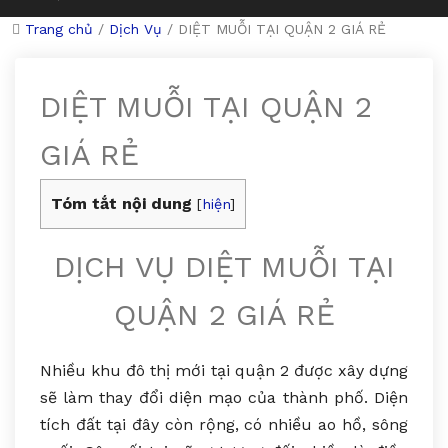
Trang chủ
/
Dịch Vụ
/
DIỆT MUỖI TẠI QUẬN 2 GIÁ RẺ
DIỆT MUỖI TẠI QUẬN 2
GIÁ RẺ
Tóm tắt nội dung
[
hiện
]
DỊCH VỤ DIỆT MUỖI TẠI
QUẬN 2 GIÁ RẺ
Nhiều khu đô thị mới tại quận 2 được xây dựng
sẽ làm thay đổi diện mạo của thành phố. Diện
tích đất tại đây còn rộng, có nhiều ao hồ, sông