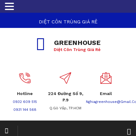
DIỆT CÔN TRÙNG GIÁ RẺ
GREENHOUSE
Diệt Côn Trùng Giá Rẻ
Hotline
224 Đường Số 9,
Email
P.9
0932 609 515
Nghiagreenhouse@gmail.c
Q.Gò Vấp, TP.HCM
0931 144 568