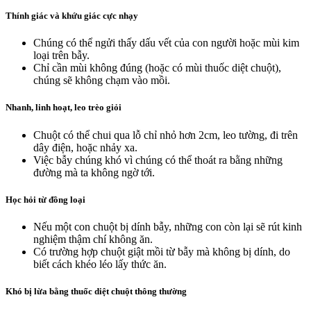
Thính giác và khứu giác cực nhạy
Chúng có thể ngửi thấy dấu vết của con người hoặc mùi kim
loại trên bẫy.
Chỉ cần mùi không đúng (hoặc có mùi thuốc diệt chuột),
chúng sẽ không chạm vào mồi.
Nhanh, linh hoạt, leo trèo giỏi
Chuột có thể chui qua lỗ chỉ nhỏ hơn 2cm, leo tường, đi trên
dây điện, hoặc nhảy xa.
Việc bẫy chúng khó vì chúng có thể thoát ra bằng những
đường mà ta không ngờ tới.
Học hỏi từ đồng loại
Nếu một con chuột bị dính bẫy, những con còn lại sẽ rút kinh
nghiệm thậm chí không ăn.
Có trường hợp chuột giật mồi từ bẫy mà không bị dính, do
biết cách khéo léo lấy thức ăn.
Khó bị lừa bằng thuốc diệt chuột thông thường