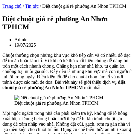
Trang chủ
/
Tin tức
/
Diệt chuột giá rẻ phường An Nhơn TPHCM
Diệt chuột giá rẻ phường An Nhơn
TPHCM
Admin
19/07/2025
Chuột thường chọn những khu vực khó tiếp cận và có nhiều đồ đạc
để trú ăn hoặc làm tổ. Vì khi có kẻ thù xuất hiện chúng dễ dàng bỏ
trốn một cách nhanh chóng. Chẳng hạn như nhà kho, tủ quần áo,
chuồng trại nuôi gia súc. Đây đều là những khu vực mà con người ít
lui tới trong ngày. Điều kiện tốt để cho chuột chọn làm tổ và nơi
tránh được các mối đe dọa. Bài viết này sẽ giới thiệu dịch vụ
diệt
chuột giá rẻ phường An Nhơn TPHCM
mới nhất.
Diệt chuột giá rẻ phường An Nhơn TPHCM
Mọi ngóc ngách trong nhà cần phải kiểm tra kỹ, không để lỗ hỏng
xuất hiện. Dùng betong hoặc lưới thép để bị kín tránh chuột tận
dụng để xâm nhập vào nhà. Không đặt củi, gạch, rơm rạ gần nhà vì
tạo điều kiện cho chuột trú ẩn. Dụng cụ chế biến thức ăn như xoang