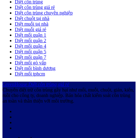
Diệt côn trùng
Diệt côn trùng giá rẻ
Diệt côn trùng chuyên nghiệp
Diệt chuột tại nhà
Diệt muỗi tại nhà
Diệt muỗi giá rẻ
Diệt mối quận 1
Diệt mối quận 2
Diệt mối quận 4
Diệt mối quận 5
Diệt mối quận 7
Diệt mối gò vấp
Diệt mối bình dương
Diệt mối tphcm
GreenHouse
Diệt côn trùng giá rẻ
Chuyên diệt trừ côn trùng gây hại như mối, muỗi, chuột, gián, kiến,
ruồi cho công ty, doanh nghiệp. Bán hóa chất kiểm soát côn trùng
an toàn và thân thiện với môi trường.