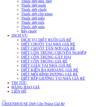
Thuốc diệt mối, mọt
Thuốc diệt muỗi
Thuốc diệt chuột
Thuốc diệt côn trùng
Thuốc diệt kiến
Thuốc diệt ruồi
Thuốc diệt gián
Bẫy chuột
DỊCH VỤ
DỊCH VỤ DIỆT RUỒI GIÁ RẺ
DIỆT CHUỘT TẠI NHÀ GIÁ RẺ
DIỆT CHUỘT TẬN NƠI GIÁ RẺ
DIỆT CÔN TRÙNG CHUYÊN NGHIỆP
DIỆT CÔN TRÙNG GÂY HẠI
DIỆT CÔN TRÙNG GIÁ RẺ
DIỆT GIÁN TẠI NHÀ GIÁ RẺ
DIỆT KIẾN BA KHOANG GIÁ RẺ
DIỆT MỐI BÌNH DƯƠNG GIÁ RẺ
DIỆT RỆP GIƯỜNG TẠI NHÀ GIÁ RẺ
TIN TỨC
BẢNG BÁO GIÁ
LIÊN HỆ
GREENHOUSE
Diệt Côn Trùng Giá Rẻ