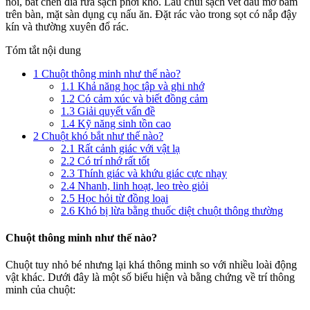
nồi, bát chén đĩa rửa sạch phơi khô. Lau chùi sạch vết dầu mỡ bám
trên bàn, mặt sàn dụng cụ nấu ăn. Đặt rác vào trong sọt có nắp đậy
kín và thường xuyên đổ rác.
Tóm tắt nội dung
1
Chuột thông minh như thế nào?
1.1
Khả năng học tập và ghi nhớ
1.2
Có cảm xúc và biết đồng cảm
1.3
Giải quyết vấn đề
1.4
Kỹ năng sinh tồn cao
2
Chuột khó bắt như thế nào?
2.1
Rất cảnh giác với vật lạ
2.2
Có trí nhớ rất tốt
2.3
Thính giác và khứu giác cực nhạy
2.4
Nhanh, linh hoạt, leo trèo giỏi
2.5
Học hỏi từ đồng loại
2.6
Khó bị lừa bằng thuốc diệt chuột thông thường
Chuột thông minh như thế nào?
Chuột tuy nhỏ bé nhưng lại khá thông minh so với nhiều loài động
vật khác. Dưới đây là một số biểu hiện và bằng chứng về trí thông
minh của chuột: