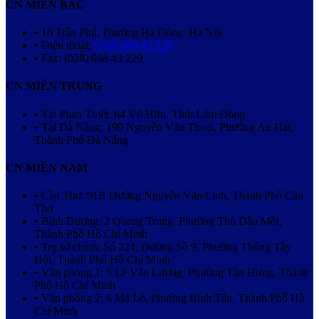
CN MIỀN BẮC
• 16 Trần Phú, Phường Hà Đông, Hà Nội
• Điện thoại:
(028) 668 43 228
• Fax: (028) 668 43 229
CN MIỀN TRUNG
• Tại Phan Thiết: 64 Võ Hữu, Tỉnh Lâm Đồng
• Tại Đà Nẵng: 199 Nguyễn Văn Thoại, Phường An Hải,
Thành Phố Đà Nẵng
CN MIỀN NAM
• Cần Thơ: 91B Đường Nguyễn Văn Linh, Thành Phố Cần
Thơ
• Bình Dương: 2 Quang Trung, Phường Thủ Dầu Một,
Thành Phố Hồ Chí Minh
• Trụ sở chính: Số 224, Đường Số 9, Phường Thông Tây
Hội, Thành Phố Hồ Chí Minh
• Văn phòng 1: 5 Lê Văn Lương, Phường Tân Hưng, Thành
Phố Hồ Chí Minh
• Văn phòng 2: 6 Mã Lò, Phường Bình Tân, Thành Phố Hồ
Chí Minh