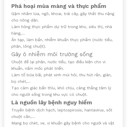
Phá hoại mùa màng và thực phẩm
Gặm nhấm lúa, ngô, khoai, trái cây, gây thất thu nặng
cho nông dân.
Làm hỏng thực phẩm dự trữ trong kho, siêu thị, nhà
hàng,…
Ăn tạp, làm bẩn, nhiễm khuẩn thực phẩm (nước tiểu,
phân, lông chuột).
Gây ô nhiễm môi trường sống
Chuột để lại phân, nước tiểu, tạo điều kiện cho vi
khuẩn, nấm mốc phát triển.
Làm tổ bừa bãi, phát sinh mùi hôi, thu hút rắn, gián,
bọ chét,…
Tạo cảm giác bẩn thỉu, khó chịu, căng thẳng tâm lý
cho người sống trong khu vực có chuột.
Là nguồn lây bệnh nguy hiểm
Truyền bệnh dịch hạch, leptospirosis, hantavirus, sốt
chuột cắn,…
Mang bọ chét, ve, vi khuẩn gây bệnh cho người và vật