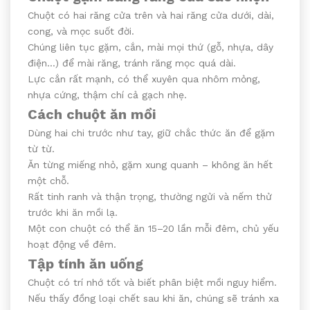
Chuột có hai răng cửa trên và hai răng cửa dưới, dài,
cong, và mọc suốt đời.
Chúng liên tục gặm, cắn, mài mọi thứ (gỗ, nhựa, dây
điện…) để mài răng, tránh răng mọc quá dài.
Lực cắn rất mạnh, có thể xuyên qua nhôm mỏng,
nhựa cứng, thậm chí cả gạch nhẹ.
Cách chuột ăn mồi
Dùng hai chi trước như tay, giữ chắc thức ăn để gặm
từ từ.
Ăn từng miếng nhỏ, gặm xung quanh – không ăn hết
một chỗ.
Rất tinh ranh và thận trọng, thường ngửi và nếm thử
trước khi ăn mồi lạ.
Một con chuột có thể ăn 15–20 lần mỗi đêm, chủ yếu
hoạt động về đêm.
Tập tính ăn uống
Chuột có trí nhớ tốt và biết phân biệt mồi nguy hiểm.
Nếu thấy đồng loại chết sau khi ăn, chúng sẽ tránh xa