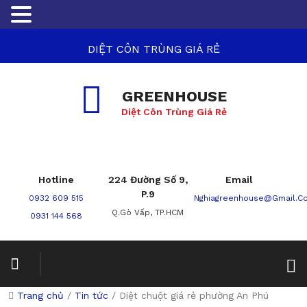
DIỆT CÔN TRÙNG GIÁ RẺ
GREENHOUSE
Diệt Côn Trùng Giá Rẻ
Hotline
224 Đường Số 9,
Email
P.9
0932 609 515
Nghiagreenhouse@gmail.c
Q.Gò Vấp, TP.HCM
0931 144 568
Trang chủ
/
Tin tức
/
Diệt chuột giá rẻ phường An Phú