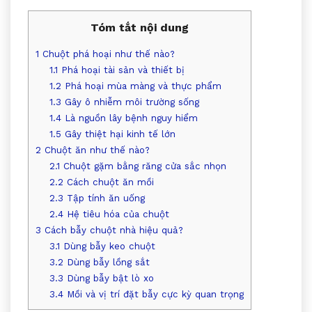
Tóm tắt nội dung
1
Chuột phá hoại như thế nào?
1.1
Phá hoại tài sản và thiết bị
1.2
Phá hoại mùa màng và thực phẩm
1.3
Gây ô nhiễm môi trường sống
1.4
Là nguồn lây bệnh nguy hiểm
1.5
Gây thiệt hại kinh tế lớn
2
Chuột ăn như thế nào?
2.1
Chuột gặm bằng răng cửa sắc nhọn
2.2
Cách chuột ăn mồi
2.3
Tập tính ăn uống
2.4
Hệ tiêu hóa của chuột
3
Cách bẫy chuột nhà hiệu quả?
3.1
Dùng bẫy keo chuột
3.2
Dùng bẫy lồng sắt
3.3
Dùng bẫy bật lò xo
3.4
Mồi và vị trí đặt bẫy cực kỳ quan trọng