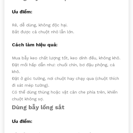
Ưu điểm:
Rẻ, dễ dùng, không độc hại.
Bắt được cả chuột nhỏ lẫn lớn.
Cách làm hiệu quả:
Mua bẫy keo chất lượng tốt, keo dính đều, không khô.
Đặt mồi hấp dẫn như: chuối chín, bơ đậu phộng, cá
khô.
Đặt ở góc tường, nơi chuột hay chạy qua (chuột thích
đi sát mép tường).
Có thể dùng thùng hoặc vật cản che phía trên, khiến
chuột không sợ.
Dùng bẫy lồng sắt
Ưu điểm: