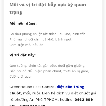
Mồi và vị trí đặt bẫy cực kỳ quan
trọng
Mồi nên dùng:
Bơ đậu phộng chuột rất thích, lâu khô, dính tốt
Phô mai, chuối chín, cá khô, bánh ngọt
Cơm trộn mỡ, dầu ăn
Vị trí đặt bẫy:
Góc tường, chân tủ, gần bếp, dưới gầm giường
Gần nơi có dấu hiệu: phân chuột, thức ăn bị gặm,
đường đi quen
GreenHouse Pest Control
diệt côn trùng
chuột
, mối, ruồi. Liên hệ dịch vụ diệt chuột giá
rẻ phường An Phú TPHCM, hotline:
0932 609
515
–
0931 144 568
.