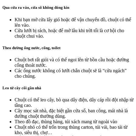
Qua cửa ra vào, cửa sổ không đóng kín
Khi bạn mở cửa lấy gió hoặc để vận chuyển đồ, chuột có thể
lẻn vào.
Cửa lưới bị rách, hoặc để mở lâu khi trời tối là cơ hội cho
chuột chui vào.
Theo đường ống nước, cống, toilet
Chuột bơi rất giỏi và có thể ngoi lên từ bồn cầu hoặc đường
cống thoát nước.
Các ống nước không có lưới chắn chuột sẽ là “cửa ngách”
cho chúng.
Leo từ cây cối gần nhà
Chuột có thể leo cây, bò qua dây điện, dây cáp rồi đột nhập từ
tầng cao.
Cây mọc sát nhà, đặc biệt gần cửa sổ, ban công, mái nhà là
đường chuột thường dùng.
Theo đồ đạc, thùng hàng, túi xách mang từ ngoài vào
Chuột nhỏ có thể trốn trong thùng carton, túi vải, bao tải từ
kho, siêu thị, chợ…