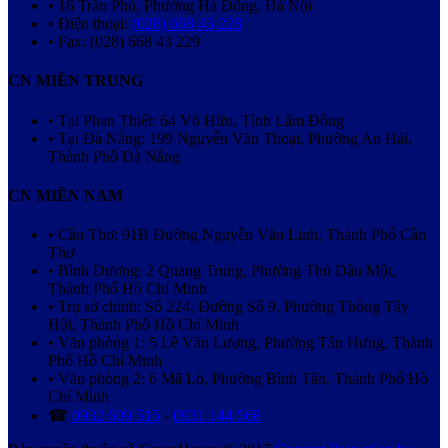
• 16 Trần Phú, Phường Hà Đông, Hà Nội
• Điện thoại:
(028) 668 43 228
• Fax: (028) 668 43 229
CN MIỀN TRUNG
• Tại Phan Thiết: 64 Võ Hữu, Tỉnh Lâm Đồng
• Tại Đà Nẵng: 199 Nguyễn Văn Thoại, Phường An Hải,
Thành Phố Đà Nẵng
CN MIỀN NAM
• Cần Thơ: 91B Đường Nguyễn Văn Linh, Thành Phố Cần
Thơ
• Bình Dương: 2 Quang Trung, Phường Thủ Dầu Một,
Thành Phố Hồ Chí Minh
• Trụ sở chính: Số 224, Đường Số 9, Phường Thông Tây
Hội, Thành Phố Hồ Chí Minh
• Văn phòng 1: 5 Lê Văn Lương, Phường Tân Hưng, Thành
Phố Hồ Chí Minh
• Văn phòng 2: 6 Mã Lò, Phường Bình Tân, Thành Phố Hồ
Chí Minh
☎
0932 609 515
-
0931 144 568