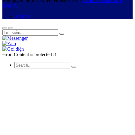
Bản quyền thuộc về GreenHouse © 2017
Content Protection by
DMCA
Sitemap
error:
Content is protected !!