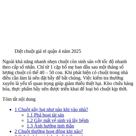
Diệt chuột giá rẻ quận 4 năm 2025
Ngoài khả năng nhanh nhẹn chuột còn sinh sản với tốc độ nhanh
theo cấp số nhân. Chỉ từ 1 cặp bố mẹ ban đầu sau một tháng số
lượng chuột có thể 40 – 50 con. Khi phát hiện có chuột trong nhà
điều cần làm là nên đặt bẫy để bắt chúng. Việc kiểm tra thường
xuyên là yếu tố quan trọng giúp giảm thiểu thiệt hại. Kho chứa hàng
hóa, thực phẩm bẫy nên được triển khai để loại bỏ chuột kịp thời.
Tóm tắt nội dung
1
Chuột gây hại như nào khi vào nhà?
1.1
Phá hoại tài sản
1.2
Gây mất vệ sinh và lây bệnh
1.3
Ảnh hưởng tinh thần
2
Chuột thường hoạt động khi nào?