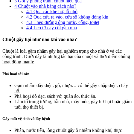
3
Gợi ý phòng tránh chuột hiệu quả
4
Chuột vào nhà bằng cách nào?
4.1
Qua các khe hở, lỗ nhỏ
4.2
Qua cửa ra vào, cửa sổ không đóng kín
4.3
Theo đường ống nước, cống, toilet
4.4
Leo từ cây cối gần nhà
Chuột gây hại như nào khi vào nhà?
Chuột là loài gặm nhấm gây hại nghiêm trọng cho nhà ở và các
công trình. Dưới đây là những tác hại của chuột và thời điểm chúng
hoạt động mạnh:
Phá hoại tài sản
Gặm nhấm dây điện, gỗ, nhựa… có thể gây chập điện, cháy
nổ.
Phá hoại đồ đạc, sách vở, quần áo, thức ăn.
Làm tổ trong tường, trần nhà, máy móc, gây hư hại hoặc giảm
tuổi thọ thiết bị.
Gây mất vệ sinh và lây bệnh
Phân, nước tiểu, lông chuột gây ô nhiễm không khí, thực