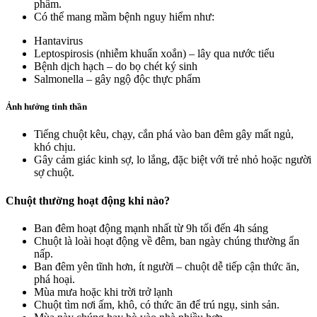
phẩm.
Có thể mang mầm bệnh nguy hiểm như:
Hantavirus
Leptospirosis (nhiễm khuẩn xoắn) – lây qua nước tiểu
Bệnh dịch hạch – do bọ chét ký sinh
Salmonella – gây ngộ độc thực phẩm
Ảnh hưởng tinh thần
Tiếng chuột kêu, chạy, cắn phá vào ban đêm gây mất ngủ,
khó chịu.
Gây cảm giác kinh sợ, lo lắng, đặc biệt với trẻ nhỏ hoặc người
sợ chuột.
Chuột thường hoạt động khi nào?
Ban đêm hoạt động mạnh nhất từ 9h tối đến 4h sáng
Chuột là loài hoạt động về đêm, ban ngày chúng thường ẩn
nấp.
Ban đêm yên tĩnh hơn, ít người – chuột dễ tiếp cận thức ăn,
phá hoại.
Mùa mưa hoặc khi trời trở lạnh
Chuột tìm nơi ấm, khô, có thức ăn để trú ngụ, sinh sản.