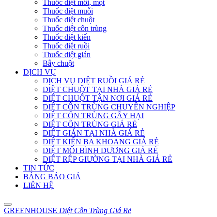
Thuốc diệt mối, mọt
Thuốc diệt muỗi
Thuốc diệt chuột
Thuốc diệt côn trùng
Thuốc diệt kiến
Thuốc diệt ruồi
Thuốc diệt gián
Bẫy chuột
DỊCH VỤ
DỊCH VỤ DIỆT RUỒI GIÁ RẺ
DIỆT CHUỘT TẠI NHÀ GIÁ RẺ
DIỆT CHUỘT TẬN NƠI GIÁ RẺ
DIỆT CÔN TRÙNG CHUYÊN NGHIỆP
DIỆT CÔN TRÙNG GÂY HẠI
DIỆT CÔN TRÙNG GIÁ RẺ
DIỆT GIÁN TẠI NHÀ GIÁ RẺ
DIỆT KIẾN BA KHOANG GIÁ RẺ
DIỆT MỐI BÌNH DƯƠNG GIÁ RẺ
DIỆT RỆP GIƯỜNG TẠI NHÀ GIÁ RẺ
TIN TỨC
BẢNG BÁO GIÁ
LIÊN HỆ
GREENHOUSE
Diệt Côn Trùng Giá Rẻ