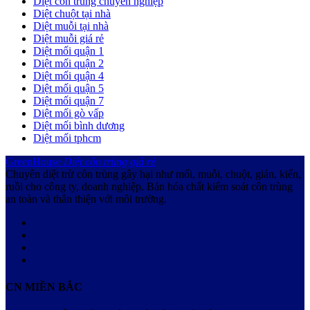
Diệt côn trùng chuyên nghiệp
Diệt chuột tại nhà
Diệt muỗi tại nhà
Diệt muỗi giá rẻ
Diệt mối quận 1
Diệt mối quận 2
Diệt mối quận 4
Diệt mối quận 5
Diệt mối quận 7
Diệt mối gò vấp
Diệt mối bình dương
Diệt mối tphcm
GreenHouse
Diệt côn trùng giá rẻ
Chuyên diệt trừ côn trùng gây hại như mối, muỗi, chuột, gián, kiến,
ruồi cho công ty, doanh nghiệp. Bán hóa chất kiểm soát côn trùng
an toàn và thân thiện với môi trường.
CN MIỀN BẮC