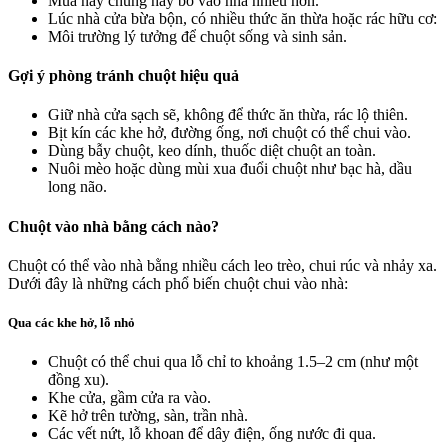
Mùa này chúng hay bò vào nhà nhiều hơn.
Lúc nhà cửa bừa bộn, có nhiều thức ăn thừa hoặc rác hữu cơ:
Môi trường lý tưởng để chuột sống và sinh sản.
Gợi ý phòng tránh chuột hiệu quả
Giữ nhà cửa sạch sẽ, không để thức ăn thừa, rác lộ thiên.
Bịt kín các khe hở, đường ống, nơi chuột có thể chui vào.
Dùng bẫy chuột, keo dính, thuốc diệt chuột an toàn.
Nuôi mèo hoặc dùng mùi xua đuổi chuột như bạc hà, dầu
long não.
Chuột vào nhà bằng cách nào?
Chuột có thể vào nhà bằng nhiều cách leo trèo, chui rúc và nhảy xa.
Dưới đây là những cách phổ biến chuột chui vào nhà:
Qua các khe hở, lỗ nhỏ
Chuột có thể chui qua lỗ chỉ to khoảng 1.5–2 cm (như một
đồng xu).
Khe cửa, gầm cửa ra vào.
Kẽ hở trên tường, sàn, trần nhà.
Các vết nứt, lỗ khoan để dây điện, ống nước đi qua.