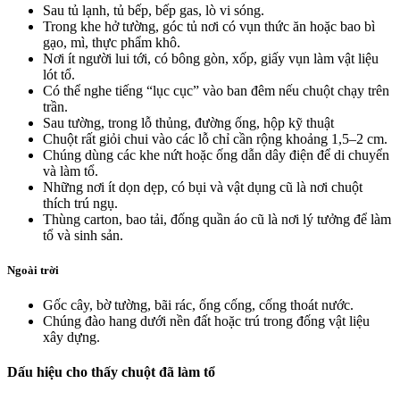
Sau tủ lạnh, tủ bếp, bếp gas, lò vi sóng.
Trong khe hở tường, góc tủ nơi có vụn thức ăn hoặc bao bì
gạo, mì, thực phẩm khô.
Nơi ít người lui tới, có bông gòn, xốp, giấy vụn làm vật liệu
lót tổ.
Có thể nghe tiếng “lục cục” vào ban đêm nếu chuột chạy trên
trần.
Sau tường, trong lỗ thủng, đường ống, hộp kỹ thuật
Chuột rất giỏi chui vào các lỗ chỉ cần rộng khoảng 1,5–2 cm.
Chúng dùng các khe nứt hoặc ống dẫn dây điện để di chuyển
và làm tổ.
Những nơi ít dọn dẹp, có bụi và vật dụng cũ là nơi chuột
thích trú ngụ.
Thùng carton, bao tải, đống quần áo cũ là nơi lý tưởng để làm
tổ và sinh sản.
Ngoài trời
Gốc cây, bờ tường, bãi rác, ống cống, cống thoát nước.
Chúng đào hang dưới nền đất hoặc trú trong đống vật liệu
xây dựng.
Dấu hiệu cho thấy chuột đã làm tổ