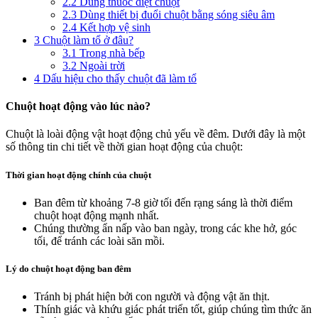
2.2
Dùng thuốc diệt chuột
2.3
Dùng thiết bị đuổi chuột bằng sóng siêu âm
2.4
Kết hợp vệ sinh
3
Chuột làm tổ ở đâu?
3.1
Trong nhà bếp
3.2
Ngoài trời
4
Dấu hiệu cho thấy chuột đã làm tổ
Chuột hoạt động vào lúc nào?
Chuột là loài động vật hoạt động chủ yếu về đêm. Dưới đây là một
số thông tin chi tiết về thời gian hoạt động của chuột:
Thời gian hoạt động chính của chuột
Ban đêm từ khoảng 7-8 giờ tối đến rạng sáng là thời điểm
chuột hoạt động mạnh nhất.
Chúng thường ẩn nấp vào ban ngày, trong các khe hở, góc
tối, để tránh các loài săn mồi.
Lý do chuột hoạt động ban đêm
Tránh bị phát hiện bởi con người và động vật ăn thịt.
Thính giác và khứu giác phát triển tốt, giúp chúng tìm thức ăn