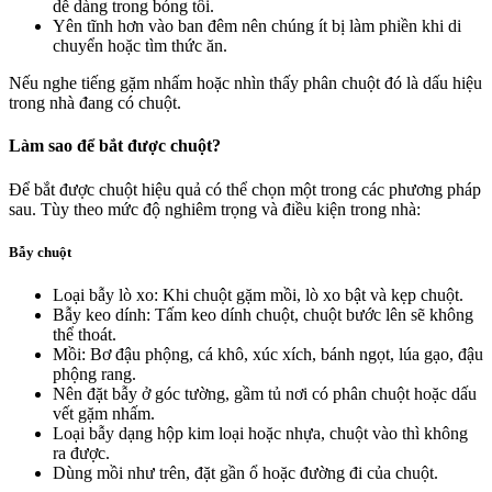
dễ dàng trong bóng tối.
Yên tĩnh hơn vào ban đêm nên chúng ít bị làm phiền khi di
chuyển hoặc tìm thức ăn.
Nếu nghe tiếng gặm nhấm hoặc nhìn thấy phân chuột đó là dấu hiệu
trong nhà đang có chuột.
Làm sao để bắt được chuột?
Để bắt được chuột hiệu quả có thể chọn một trong các phương pháp
sau. Tùy theo mức độ nghiêm trọng và điều kiện trong nhà:
Bẫy chuột
Loại bẫy lò xo: Khi chuột gặm mồi, lò xo bật và kẹp chuột.
Bẫy keo dính: Tấm keo dính chuột, chuột bước lên sẽ không
thể thoát.
Mồi: Bơ đậu phộng, cá khô, xúc xích, bánh ngọt, lúa gạo, đậu
phộng rang.
Nên đặt bẫy ở góc tường, gầm tủ nơi có phân chuột hoặc dấu
vết gặm nhấm.
Loại bẫy dạng hộp kim loại hoặc nhựa, chuột vào thì không
ra được.
Dùng mồi như trên, đặt gần ổ hoặc đường đi của chuột.