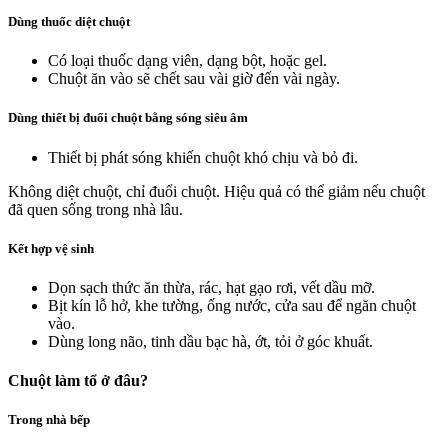
Dùng thuốc diệt chuột
Có loại thuốc dạng viên, dạng bột, hoặc gel.
Chuột ăn vào sẽ chết sau vài giờ đến vài ngày.
Dùng thiết bị đuổi chuột bằng sóng siêu âm
Thiết bị phát sóng khiến chuột khó chịu và bỏ đi.
Không diệt chuột, chỉ đuổi chuột. Hiệu quả có thể giảm nếu chuột
đã quen sống trong nhà lâu.
Kết hợp vệ sinh
Dọn sạch thức ăn thừa, rác, hạt gạo rơi, vết dầu mỡ.
Bịt kín lỗ hở, khe tường, ống nước, cửa sau để ngăn chuột
vào.
Dùng long não, tinh dầu bạc hà, ớt, tỏi ở góc khuất.
Chuột làm tổ ở đâu?
Trong nhà bếp