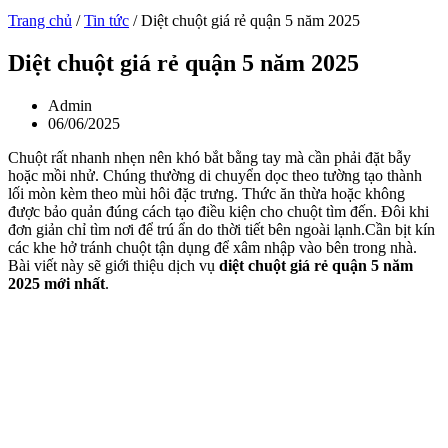
Trang chủ
/
Tin tức
/
Diệt chuột giá rẻ quận 5 năm 2025
Diệt chuột giá rẻ quận 5 năm 2025
Admin
06/06/2025
Chuột rất nhanh nhẹn nên khó bắt bằng tay mà cần phải đặt bẫy
hoặc mồi nhử. Chúng thường di chuyển dọc theo tường tạo thành
lối mòn kèm theo mùi hôi đặc trưng. Thức ăn thừa hoặc không
được bảo quản đúng cách tạo điều kiện cho chuột tìm đến. Đôi khi
đơn giản chỉ tìm nơi để trú ẩn do thời tiết bên ngoài lạnh.Cần bịt kín
các khe hở tránh chuột tận dụng để xâm nhập vào bên trong nhà.
Bài viết này sẽ giới thiệu dịch vụ
diệt chuột giá rẻ quận 5 năm
2025 mới nhất
.