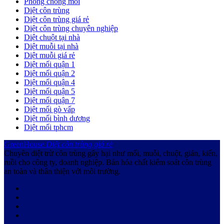
Phòng chống mối
Diệt côn trùng
Diệt côn trùng giá rẻ
Diệt côn trùng chuyên nghiệp
Diệt chuột tại nhà
Diệt muỗi tại nhà
Diệt muỗi giá rẻ
Diệt mối quận 1
Diệt mối quận 2
Diệt mối quận 4
Diệt mối quận 5
Diệt mối quận 7
Diệt mối gò vấp
Diệt mối bình dương
Diệt mối tphcm
GreenHouse
Diệt côn trùng giá rẻ
Chuyên diệt trừ côn trùng gây hại như mối, muỗi, chuột, gián, kiến,
ruồi cho công ty, doanh nghiệp. Bán hóa chất kiểm soát côn trùng
an toàn và thân thiện với môi trường.