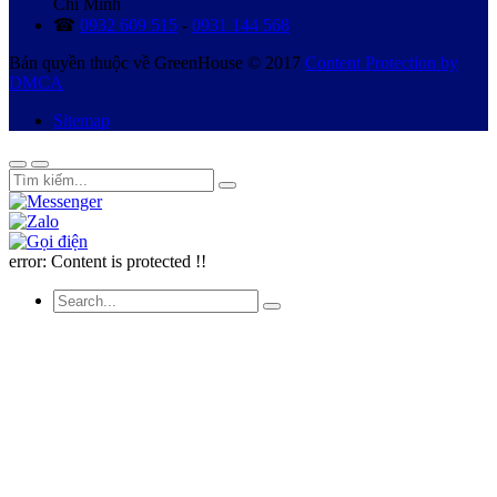
Chí Minh
☎
0932 609 515
-
0931 144 568
Bản quyền thuộc về GreenHouse © 2017
Content Protection by
DMCA
Sitemap
error:
Content is protected !!