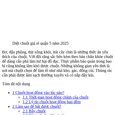
Diệt chuột giá rẻ quận 5 năm 2025
Bơ, đậu phộng, thịt xông khói, trái cây chín là những thức ăn yêu
thích của chuột. Với đôi răng sắc bén kèm theo bàn chân khỏe chuột
dễ dàng cắn phá làm hư hại đồ đạc. Thực phẩm bảo quản trong bao
bì cũng không làm khó được chuột. Những không gian yên tĩnh là
nơi mà chuột chọn để làm tổ như nhà kho, gác, đống củi. Thùng rác
cần phải được làm sạch thường xuyên và có nắp đậy kín.
Tóm tắt nội dung
1
Chuột hoạt động vào lúc nào?
1.1
Thời gian hoạt động chính của chuột
1.2
Lý do chuột hoạt động ban đêm
2
Làm sao để bắt được chuột?
2.1
Bẫy chuột