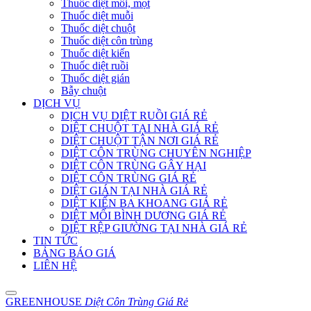
Thuốc diệt mối, mọt
Thuốc diệt muỗi
Thuốc diệt chuột
Thuốc diệt côn trùng
Thuốc diệt kiến
Thuốc diệt ruồi
Thuốc diệt gián
Bẫy chuột
DỊCH VỤ
DỊCH VỤ DIỆT RUỒI GIÁ RẺ
DIỆT CHUỘT TẠI NHÀ GIÁ RẺ
DIỆT CHUỘT TẬN NƠI GIÁ RẺ
DIỆT CÔN TRÙNG CHUYÊN NGHIỆP
DIỆT CÔN TRÙNG GÂY HẠI
DIỆT CÔN TRÙNG GIÁ RẺ
DIỆT GIÁN TẠI NHÀ GIÁ RẺ
DIỆT KIẾN BA KHOANG GIÁ RẺ
DIỆT MỐI BÌNH DƯƠNG GIÁ RẺ
DIỆT RỆP GIƯỜNG TẠI NHÀ GIÁ RẺ
TIN TỨC
BẢNG BÁO GIÁ
LIÊN HỆ
GREENHOUSE
Diệt Côn Trùng Giá Rẻ