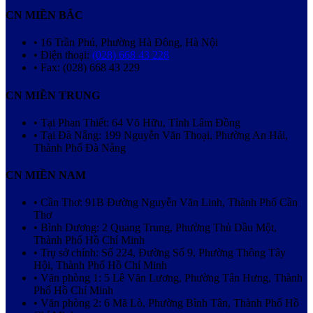
CN MIỀN BẮC
• 16 Trần Phú, Phường Hà Đông, Hà Nội
• Điện thoại:
(028) 668 43 228
• Fax: (028) 668 43 229
CN MIỀN TRUNG
• Tại Phan Thiết: 64 Võ Hữu, Tỉnh Lâm Đồng
• Tại Đà Nẵng: 199 Nguyễn Văn Thoại, Phường An Hải,
Thành Phố Đà Nẵng
CN MIỀN NAM
• Cần Thơ: 91B Đường Nguyễn Văn Linh, Thành Phố Cần
Thơ
• Bình Dương: 2 Quang Trung, Phường Thủ Dầu Một,
Thành Phố Hồ Chí Minh
• Trụ sở chính: Số 224, Đường Số 9, Phường Thông Tây
Hội, Thành Phố Hồ Chí Minh
• Văn phòng 1: 5 Lê Văn Lương, Phường Tân Hưng, Thành
Phố Hồ Chí Minh
• Văn phòng 2: 6 Mã Lò, Phường Bình Tân, Thành Phố Hồ