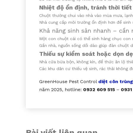
Nhiệt độ ổn định, tránh thời tiế
Chuột thường chui vào nhà vào mùa mưa, lạnh 
Nhà cung cấp môi trường ổn định hơn để sinh 
Khả năng sinh sản nhanh – cần n
Một con chuột cái có thể sinh hàng chục con
Gần nhà, nguồn sống dồi dào giúp đàn chuột duy
Thiếu sự kiểm soát hoặc dọn d
Nhà cửa bừa bộn, không kín, để thức ăn lộ thiê
Các khu dân cư thiếu vệ sinh, rác thải không đ
GreenHouse Pest Control
diệt côn trùng
năm 2025, hotline:
0932 609 515
–
0931
Bài viết liên quan