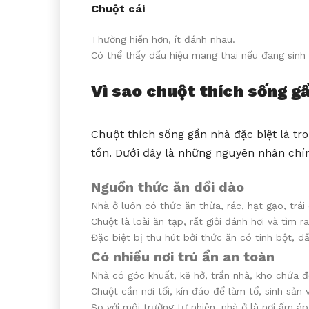
Chuột cái
Thường hiền hơn, ít đánh nhau.
Có thể thấy dấu hiệu mang thai nếu đang sinh 
Vì sao chuột thích sống g
Chuột thích sống gần nhà đặc biệt là tr
tồn. Dưới đây là những nguyên nhân chí
Nguồn thức ăn dồi dào
Nhà ở luôn có thức ăn thừa, rác, hạt gạo, trái
Chuột là loài ăn tạp, rất giỏi đánh hơi và tìm r
Đặc biệt bị thu hút bởi thức ăn có tinh bột, 
Có nhiều nơi trú ẩn an toàn
Nhà có góc khuất, kẽ hở, trần nhà, kho chứa đ
Chuột cần nơi tối, kín đáo để làm tổ, sinh sản 
So với môi trường tự nhiên, nhà ở là nơi ấm áp