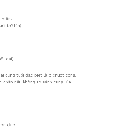
u môn.
ổi trở lên).
 loài).
i cùng tuổi đặc biệt là ở chuột cống.
ắc chắn nếu không so sánh cùng lứa.
.
con đực.