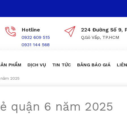
Hotline
224 Đường Số 9, P
0932 609 515
Q.Gò Vấp, TP.HCM
0931 144 568
SẢN PHẨM
DỊCH VỤ
TIN TỨC
BẢNG BÁO GIÁ
LIÊN
6 năm 2025
 rẻ quận 6 năm 2025