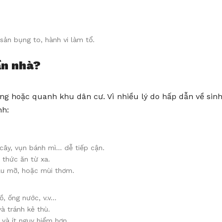
sản bụng to, hành vi làm tổ.
ần nhà?
ong hoặc quanh khu dân cư. Vì nhiều lý do hấp dẫn về sin
nh:
 cây, vụn bánh mì… dễ tiếp cận.
a thức ăn từ xa.
dầu mỡ, hoặc mùi thơm.
ồ, ống nước, v.v…
và tránh kẻ thù.
 và ít nguy hiểm hơn.