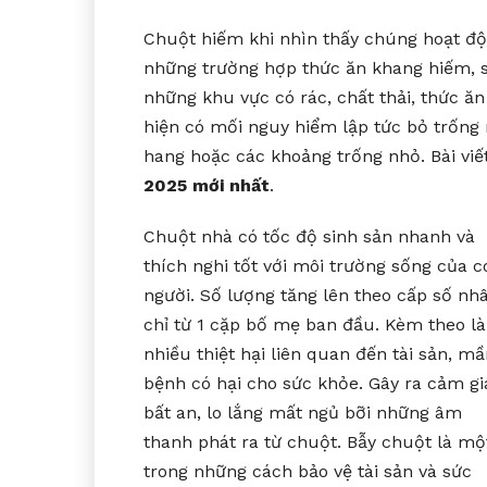
Chuột hiếm khi nhìn thấy chúng hoạt độn
những trường hợp thức ăn khang hiếm, 
những khu vực có rác, chất thải, thức ă
hiện có mối nguy hiểm lập tức bỏ trống
hang hoặc các khoảng trống nhỏ. Bài viết
2025 mới nhất
.
Chuột nhà có tốc độ sinh sản nhanh và
thích nghi tốt với môi trường sống của c
người. Số lượng tăng lên theo cấp số nh
chỉ từ 1 cặp bố mẹ ban đầu. Kèm theo là
nhiều thiệt hại liên quan đến tài sản, m
bệnh có hại cho sức khỏe. Gây ra cảm gi
bất an, lo lắng mất ngủ bỡi những âm
thanh phát ra từ chuột. Bẫy chuột là mộ
trong những cách bảo vệ tài sản và sức