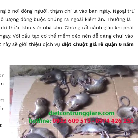
g ở nơi đông người, thậm chí là vào ban ngày. Ngoại trừ
số lượng đông buộc chúng ra ngoài kiếm ăn. Thường là
n dư thừa, khu vực nhà kho. Chúng rất cảnh giác khi phát
 ngay. Với cấu tạo cơ thể mềm dẻo nên dễ dàng chui vào
 này sẽ giới thiệu dịch vụ
diệt chuột giá rẻ quận 6 năm
on
ân
ầm
ác
t