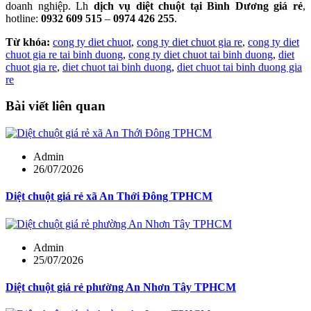
doanh nghiệp. Lh
dịch vụ diệt chuột tại Bình Dương giá rẻ
,
hotline:
0932 609 515
–
0974 426 255
.
Từ khóa:
cong ty diet chuot
,
cong ty diet chuot gia re
,
cong ty diet
chuot gia re tai binh duong
,
cong ty diet chuot tai binh duong
,
diet
chuot gia re
,
diet chuot tai binh duong
,
diet chuot tai binh duong gia
re
Bài viết liên quan
Admin
26/07/2026
Diệt chuột giá rẻ xã An Thới Đông TPHCM
Admin
25/07/2026
Diệt chuột giá rẻ phường An Nhơn Tây TPHCM