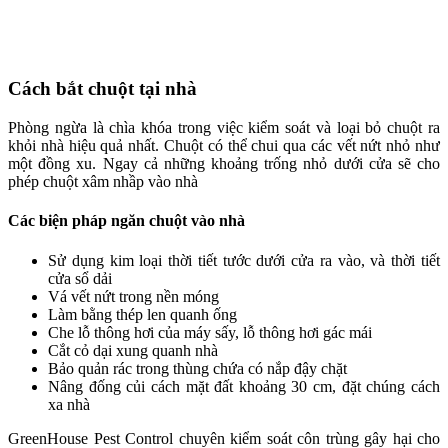
Cách bắt chuột tại nhà
Phòng ngừa là chìa khóa trong việc kiểm soát và loại bỏ chuột ra
khỏi nhà hiệu quả nhất. Chuột có thể chui qua các vết nứt nhỏ như
một đồng xu. Ngay cả những khoảng trống nhỏ dưới cửa sẽ cho
phép chuột xâm nhầp vào nhà
Các biện pháp ngăn chuột vào nhà
Sử dụng kim loại thời tiết tước dưới cửa ra vào, và thời tiết
cửa sổ dải
Vá vết nứt trong nền móng
Làm bằng thép len quanh ống
Che lỗ thông hơi của máy sấy, lỗ thông hơi gác mái
Cắt cỏ dại xung quanh nhà
Bảo quản rác trong thùng chứa có nắp đậy chặt
Nâng đống củi cách mặt đất khoảng 30 cm, đặt chúng cách
xa nhà
GreenHouse Pest Control chuyên kiểm soát côn trùng gây hại cho