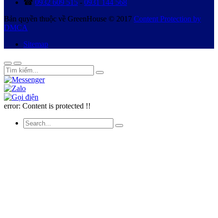
☎
0932 609 515
-
0931 144 568
Bản quyền thuộc về GreenHouse © 2017
Content Protection by
DMCA
Sitemap
error:
Content is protected !!