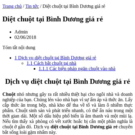
Trang chủ
/
Tin tức
/
Diệt chuột tại Bình Dương giá rẻ
Diệt chuột tại Bình Dương giá rẻ
Admin
02/06/2018
Tóm tắt nội dung
1
Dịch vụ diệt chuột tại Bình Dương giá rẻ
1.1
Cách bắt chuột tại nhà
1.1.1
Các biện pháp ngăn chuột vào nhà
Dịch vụ diệt chuột tại Bình Dương giá rẻ
Chuột
nhỏ nhưng gây ra rất nhiều thiệt hại cho ngôi nhà và doanh
nghiệp của bạn. Chúng lẻn vào nhà bạn vì sự ấm áp và thức ăn. Lấy
cắp thức ăn trong bếp, nhà kho để tha về tổ và làm ô nhiễm thực
phẩm. Chuột sinh sản và phát triển nhanh, có thể ẩn náu trong một
thời gian dài. Một số dấu hiệu phổ biến là âm thanh và một mùi lạ.
Nếu tìm thấy xà phòng có vết xước hoắc bị cắn một phần nghĩa là
chuột ở gần đó. Dịch vụ
diệt chuột tại Bình Dương giá rẻ
chuyên
bắt sống loài gặm nhấm này.