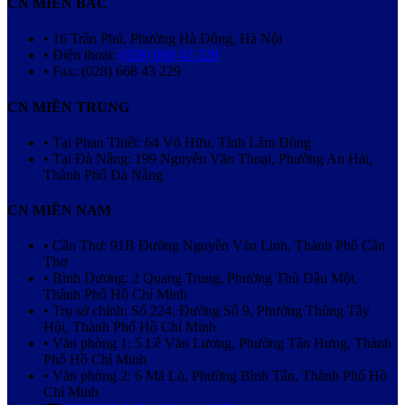
CN MIỀN BẮC
• 16 Trần Phú, Phường Hà Đông, Hà Nội
• Điện thoại:
(028) 668 43 228
• Fax: (028) 668 43 229
CN MIỀN TRUNG
• Tại Phan Thiết: 64 Võ Hữu, Tỉnh Lâm Đồng
• Tại Đà Nẵng: 199 Nguyễn Văn Thoại, Phường An Hải,
Thành Phố Đà Nẵng
CN MIỀN NAM
• Cần Thơ: 91B Đường Nguyễn Văn Linh, Thành Phố Cần
Thơ
• Bình Dương: 2 Quang Trung, Phường Thủ Dầu Một,
Thành Phố Hồ Chí Minh
• Trụ sở chính: Số 224, Đường Số 9, Phường Thông Tây
Hội, Thành Phố Hồ Chí Minh
• Văn phòng 1: 5 Lê Văn Lương, Phường Tân Hưng, Thành
Phố Hồ Chí Minh
• Văn phòng 2: 6 Mã Lò, Phường Bình Tân, Thành Phố Hồ
Chí Minh