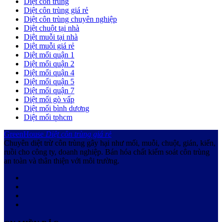
Diệt côn trùng
Diệt côn trùng giá rẻ
Diệt côn trùng chuyên nghiệp
Diệt chuột tại nhà
Diệt muỗi tại nhà
Diệt muỗi giá rẻ
Diệt mối quận 1
Diệt mối quận 2
Diệt mối quận 4
Diệt mối quận 5
Diệt mối quận 7
Diệt mối gò vấp
Diệt mối bình dương
Diệt mối tphcm
GreenHouse
Diệt côn trùng giá rẻ
Chuyên diệt trừ côn trùng gây hại như mối, muỗi, chuột, gián, kiến,
ruồi cho công ty, doanh nghiệp. Bán hóa chất kiểm soát côn trùng
an toàn và thân thiện với môi trường.