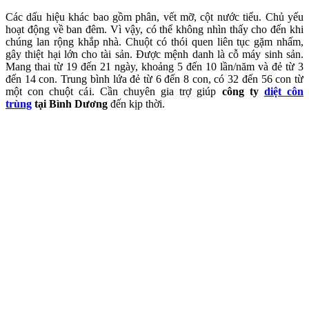
Các dấu hiệu khác bao gồm phân, vết mỡ, cột nước tiểu. Chủ yếu
hoạt động về ban đêm. Vì vậy, có thể không nhìn thấy cho đến khi
chúng lan rộng khắp nhà. Chuột có thói quen liên tục gặm nhấm,
gây thiệt hại lớn cho tài sản. Được mệnh danh là cỗ máy sinh sản.
Mang thai từ 19 đến 21 ngày, khoảng 5 đến 10 lần/năm và đẻ từ 3
đến 14 con. Trung bình lứa đẻ từ 6 đến 8 con, có 32 đến 56 con từ
một con chuột cái. Cần chuyên gia trợ giúp
công ty
diệt côn
trùng
tại Bình Dương
đến kịp thời.