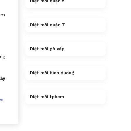
Diệt mối quận 5
iảm
Diệt mối quận 7
Diệt mối gò vấp
ờng
Diệt mối bình dương
gây
Diệt mối tphcm
on