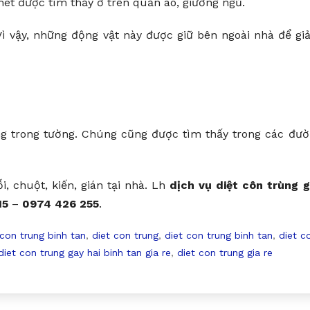
ét được tìm thấy ở trên quần áo, giường ngủ.
Vì vậy, những động vật này được giữ bên ngoài nhà để g
hổng trong tường. Chúng cũng được tìm thấy trong các đư
, chuột, kiến, gián tại nhà. Lh
dịch vụ diệt côn trùng 
15
–
0974 426 255
.
 con trung binh tan
,
diet con trung
,
diet con trung binh tan
,
diet c
diet con trung gay hai binh tan gia re
,
diet con trung gia re