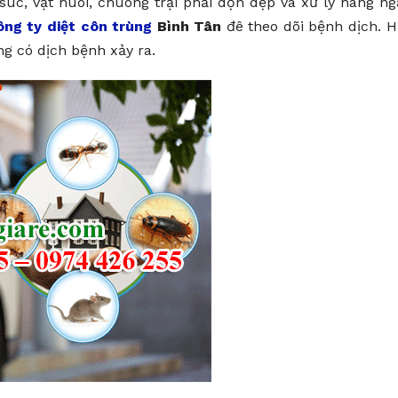
súc, vật nuôi, chuông trại phải dọn dẹp và xử lý hàng ng
ông ty diệt côn trùng
Bình Tân
đê theo dõi bệnh dịch. 
g có dịch bệnh xảy ra.