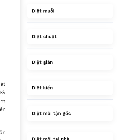
Diệt muỗi
Diệt chuột
Diệt gián
oát
Diệt kiến
 kỳ
làm
yến
Diệt mối tận gốc
uồn
Diệt mối tại nhà