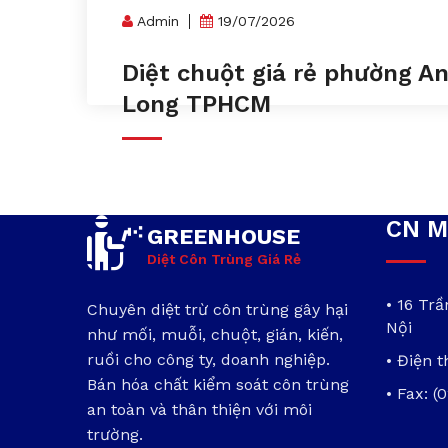
Admin
19/07/2026
Diệt chuột giá rẻ phường A
Long TPHCM
CN M
GREENHOUSE
Diệt Côn Trùng Giá Rẻ
• 16 Tr
Chuyên diệt trừ côn trùng gây hại
Nội
như mối, muỗi, chuột, gián, kiến,
ruồi cho công ty, doanh nghiệp.
• Điện t
Bán hóa chất kiểm soát côn trùng
• Fax: (
an toàn và thân thiện với môi
trường.