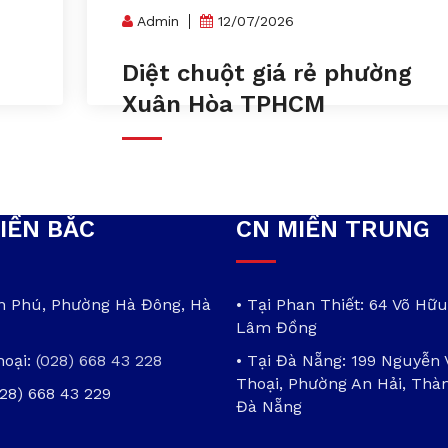
Admin
12/07/2026
n
Diệt chuột giá rẻ phường
Xuân Hòa TPHCM
IỀN BẮC
CN MIỀN TRUNG
ần Phú, Phường Hà Đông, Hà
• Tại Phan Thiết: 64 Võ Hữu
Lâm Đồng
hoại:
(028) 668 43 228
• Tại Đà Nẵng: 199 Nguyễn
Thoại, Phường An Hải, Thà
028) 668 43 229
Đà Nẵng