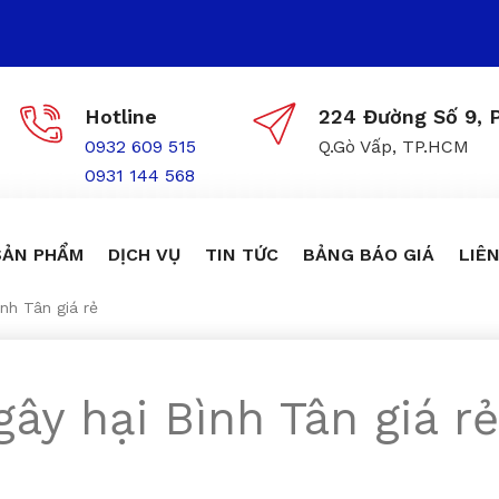
Hotline
224 Đường Số 9, P
0932 609 515
Q.Gò Vấp, TP.HCM
0931 144 568
SẢN PHẨM
DỊCH VỤ
TIN TỨC
BẢNG BÁO GIÁ
LIÊN
ình Tân giá rẻ
gây hại Bình Tân giá rẻ