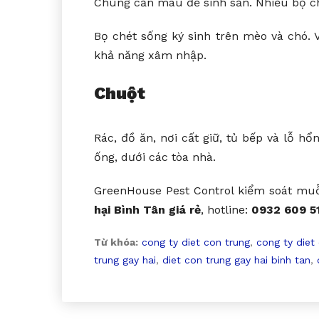
Chúng cần máu để sinh sản. Nhiều bọ ch
Bọ chét sống ký sinh trên mèo và chó. 
khả năng xâm nhập.
Chuột
Rác, đồ ăn, nơi cất giữ, tủ bếp và lỗ 
ống, dưới các tòa nhà.
GreenHouse Pest Control kiểm soát muỗi
hại Bình Tân giá rẻ
, hotline:
0932 609 5
Từ khóa:
cong ty diet con trung
,
cong ty diet
trung gay hai
,
diet con trung gay hai binh tan
,