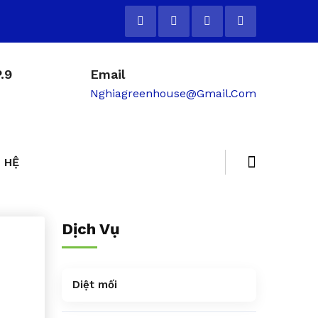
.9
Email
Nghiagreenhouse@gmail.com
 HỆ
Dịch Vụ
Diệt mối