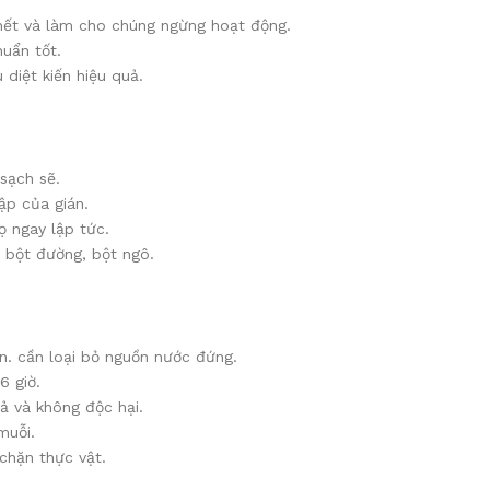
chết và làm cho chúng ngừng hoạt động.
huẩn tốt.
 diệt kiến hiệu quả.
sạch sẽ.
ập của gián.
ọ ngay lập tức.
, bột đường, bột ngô.
n. cần loại bỏ nguồn nước đứng.
6 giờ.
uả và không độc hại.
muỗi.
chặn thực vật.