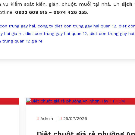
 vụ kiểm soát kiến, gián, chuột, muỗi tại nhà. Lh
dịch 
hotline:
0932 609 515
–
0974 426 255
.
 con trung gay hai
,
cong ty diet con trung gay hai quan 12
,
diet co
y hai gia re
,
diet con trung gay hai quan 12
,
diet con trung gay hai
n trung quan 12 gia re
Admin
25/07/2026
Diệt chuột giá rẻ phường A