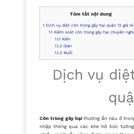
Tóm tắt nội dung
1
Dịch vụ diệt côn trùng gây hại quận 12 giá rẻ
1.1
Kiểm soát côn trùng gây hại chuyên ngh
1.1.1
Kiến
1.1.2
Gián
1.1.3
Muỗi
Dịch vụ diệ
quậ
Côn trùng gây hại
thường ẩn náu ở tron
nhập thông qua các khe hở bức tường