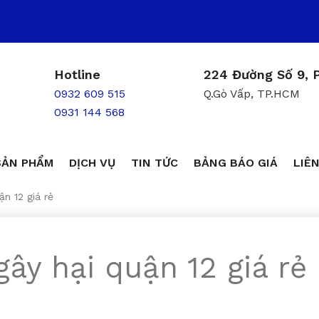
Hotline
224 Đường Số 9, P
0932 609 515
Q.Gò Vấp, TP.HCM
0931 144 568
SẢN PHẨM
DỊCH VỤ
TIN TỨC
BẢNG BÁO GIÁ
LIÊN
ận 12 giá rẻ
gây hại quận 12 giá rẻ