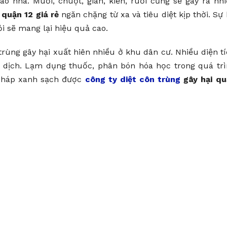
 nhà. Muỗi, chuột, gián, kiến, ruồi cũng sẽ gây ra nh
 quận 12 giá rẻ
ngăn chặng từ xa và tiêu diệt kịp thời. Sự
i sẽ mang lại hiệu quả cao.
rùng gây hại xuất hiên nhiều ở khu dân cư. Nhiều diện t
 dịch. Lạm dụng thuốc, phân bón hóa học trong quá tr
 pháp xanh sạch được
công ty diệt côn trùng
gây hại qu