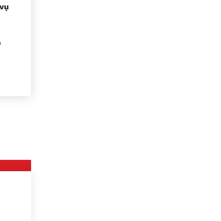
vụ
n
n