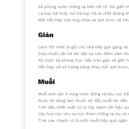
Xà phòng nước chống lại kiến rất tố. Nó giết 
Lá bạc hà hoặc túi trà bạc hà là chất kháng k
Một hỗn hợp sữa ong chúa và axit boric sẽ tiêu
Gián
Cách tốt nhất là giữ cho nhà bếp gọn gàng và 
Dưa chuột cắt lát khi đặt tại các điểm xâm nh
Xịt nước xà phòng trực tiếp trên gián sẽ giết h
Hỗn hợp với số lượng bằng nhau bột axit boric
Muỗi
Muỗi sinh sản ở vùng nước đứng và khu vực bẩ
Nước tỏi dùng làm thuốc xịt đẩy muỗi lên đến 
Tinh dầu chiết xuất từ lá cây neem rất hiệu q
Cây hoa cúc cho ra mùi thơm chống lại bọ và 
Thái Lan chanh cỏ là một muỗi hiệu quả ngăn 