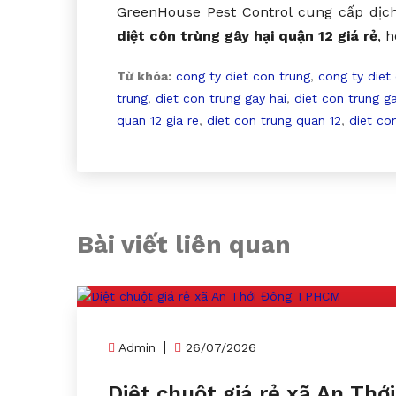
GreenHouse Pest Control cung cấp dịch
diệt côn trùng gây hại quận 12 giá rẻ
, 
Từ khóa:
cong ty diet con trung
,
cong ty diet
trung
,
diet con trung gay hai
,
diet con trung ga
quan 12 gia re
,
diet con trung quan 12
,
diet co
Bài viết liên quan
Admin
26/07/2026
Diệt chuột giá rẻ xã An Thới