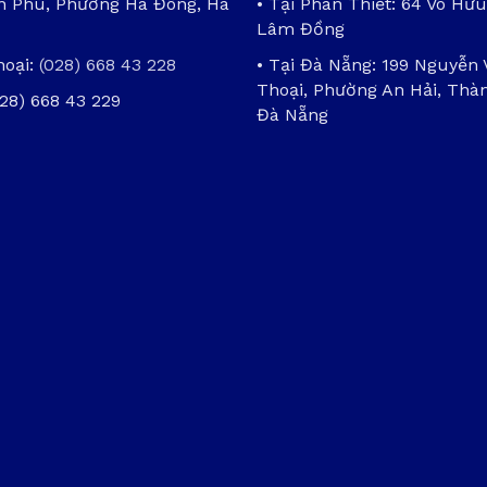
ần Phú, Phường Hà Đông, Hà
• Tại Phan Thiết: 64 Võ Hữu
Lâm Đồng
hoại:
(028) 668 43 228
• Tại Đà Nẵng: 199 Nguyễn
Thoại, Phường An Hải, Thà
028) 668 43 229
Đà Nẵng