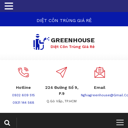
DIỆT CÔN TRÙNG GIÁ RẺ
GREENHOUSE
Diệt Côn Trùng Giá Rẻ
Hotline
224 Đường Số 9,
Email
P.9
0932 609 515
Nghiagreenhouse@gmail.c
Q.Gò Vấp, TP.HCM
0931 144 568