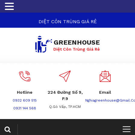
DIỆT CÔN TRÙNG GIÁ RẺ
GREENHOUSE
Diệt Côn Trùng Giá Rẻ
Hotline
224 Đường Số 9,
Email
P.9
0932 609 515
Nghiagreenhouse@gmail.c
Q.Gò Vấp, TP.HCM
0931 144 568