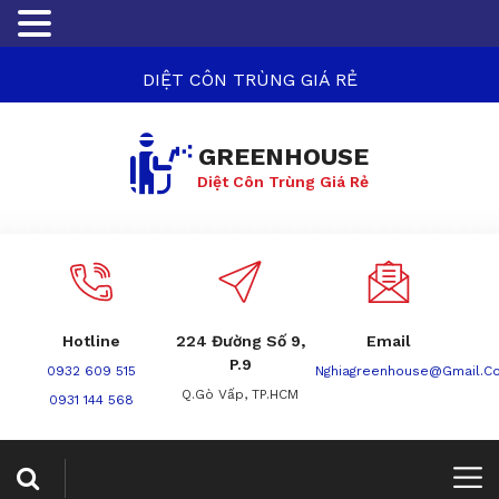
DIỆT CÔN TRÙNG GIÁ RẺ
GREENHOUSE
Diệt Côn Trùng Giá Rẻ
Hotline
224 Đường Số 9,
Email
P.9
0932 609 515
Nghiagreenhouse@gmail.c
Q.Gò Vấp, TP.HCM
0931 144 568