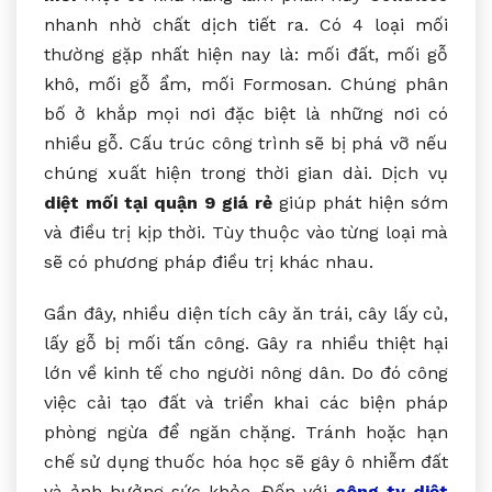
nhanh nhờ chất dịch tiết ra. Có 4 loại mối
thường gặp nhất hiện nay là: mối đất, mối gỗ
khô, mối gỗ ẩm, mối Formosan. Chúng phân
bố ở khắp mọi nơi đặc biệt là những nơi có
nhiều gỗ. Cấu trúc công trình sẽ bị phá vỡ nếu
chúng xuất hiện trong thời gian dài. Dịch vụ
diệt mối tại quận 9 giá rẻ
giúp phát hiện sớm
và điều trị kịp thời. Tùy thuộc vào từng loại mà
sẽ có phương pháp điều trị khác nhau.
Gần đây, nhiều diện tích cây ăn trái, cây lấy củ,
lấy gỗ bị mối tấn công. Gây ra nhiều thiệt hại
lớn về kinh tế cho người nông dân. Do đó công
việc cải tạo đất và triển khai các biện pháp
phòng ngừa để ngăn chặng. Tránh hoặc hạn
chế sử dụng thuốc hóa học sẽ gây ô nhiễm đất
và ảnh hưởng sức khỏe. Đến với
công ty diệt