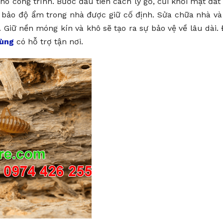
o công trình. Bước đầu tiên cách ly gỗ, củi khỏi mặt đất
m bảo độ ẩm trong nhà được giữ cố định. Sửa chữa nhà và
Giữ nền móng kín và khô sẽ tạo ra sự bảo vệ về lâu dài.
rùng
có hỗ trợ tận nơi.