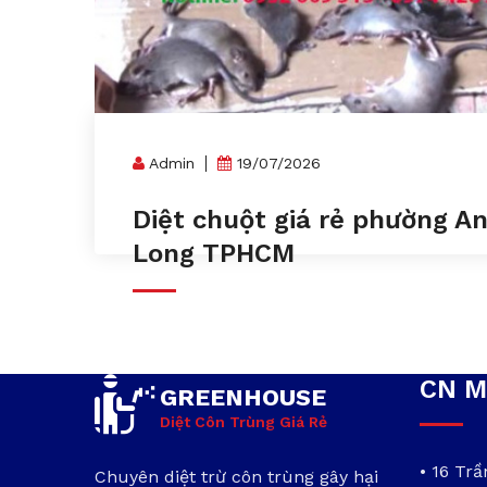
Admin
19/07/2026
Diệt chuột giá rẻ phường A
Long TPHCM
CN M
GREENHOUSE
Diệt Côn Trùng Giá Rẻ
• 16 Tr
Chuyên diệt trừ côn trùng gây hại