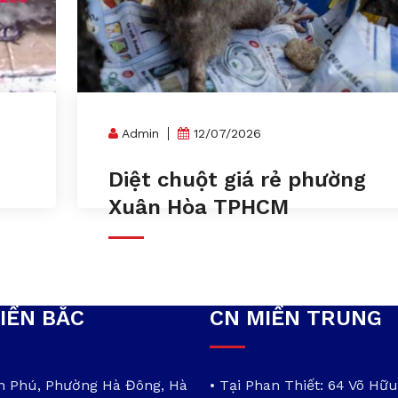
Admin
12/07/2026
n
Diệt chuột giá rẻ phường
Xuân Hòa TPHCM
IỀN BẮC
CN MIỀN TRUNG
ần Phú, Phường Hà Đông, Hà
• Tại Phan Thiết: 64 Võ Hữu