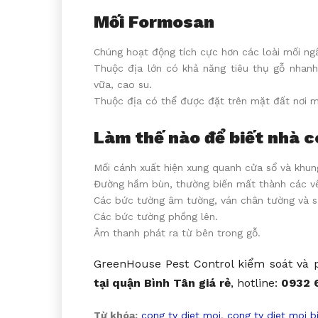
Mối Formosan
Chúng hoạt động tích cực hơn các loài mối ng
Thuộc địa lớn có khả năng tiêu thụ gỗ nhanh
vữa, cao su.
Thuộc địa có thể được đặt trên mặt đất nơi mố
Làm thế nào để biết nhà c
Mối cánh xuất hiện xung quanh cửa sổ và khun
Đường hầm bùn, thường biến mất thành các vế
Các bức tường âm tường, ván chân tường và s
Các bức tường phồng lên.
Âm thanh phát ra từ bên trong gỗ.
GreenHouse Pest Control kiểm soát và
tại quận Bình Tân giá rẻ
, hotline:
0932 
Từ khóa:
cong ty diet moi
,
cong ty diet moi b