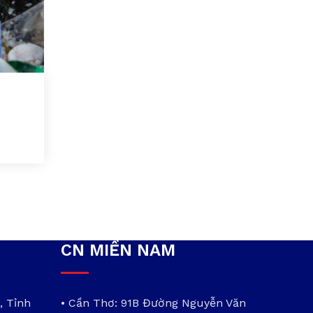
CN MIỀN NAM
, Tỉnh
• Cần Thơ: 91B Đường Nguyễn Văn