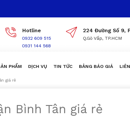
Hotline
224 Đường Số 9, P
0932 609 515
Q.Gò Vấp, TP.HCM
0931 144 568
SẢN PHẨM
DỊCH VỤ
TIN TỨC
BẢNG BÁO GIÁ
LIÊN
ân giá rẻ
ận Bình Tân giá rẻ