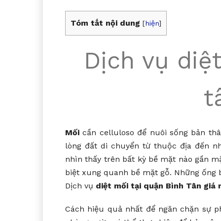
Tóm tắt nội dung
[
hiện
]
Dịch vụ diệ
t
Mối
cần celluloso để nuôi sống bản th
lòng đất di chuyển từ thuộc địa đến 
nhìn thấy trên bất kỳ bề mặt nào gần m
biệt xung quanh bề mặt gỗ. Những ống b
Dịch vụ
diệt mối tại quận Bình Tân giá 
Cách hiệu quả nhất để ngăn chặn sự p