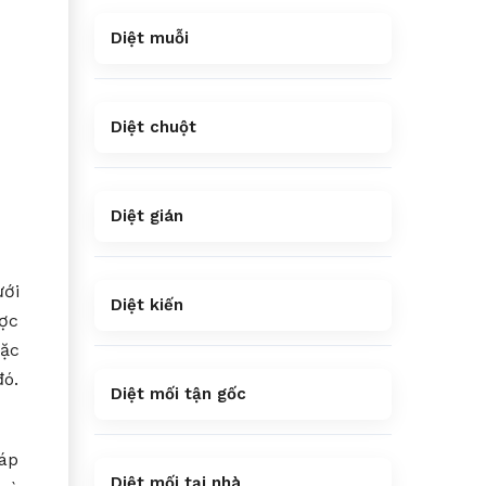
Diệt muỗi
Diệt chuột
Diệt gián
ưới
Diệt kiến
ược
đặc
đó.
Diệt mối tận gốc
háp
Diệt mối tại nhà