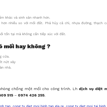
ầm khác và sinh sản nhanh hơn.
 hơn nhiều so với mối đất. Phá hủy cả chì, nhựa đường, thạch c
i tồn tại mà không cần tiếp xúc với đất.
ó mối hay không ?
g cửa.
t nứt xây
àn nhà.
 phòng chống một mối cho công trình. Lh
dịch vụ diệt 
609 515
–
0974 426 255
.
inh tan
,
cong ty diet moi binh tan gia re
,
cong ty diet moi tai binh