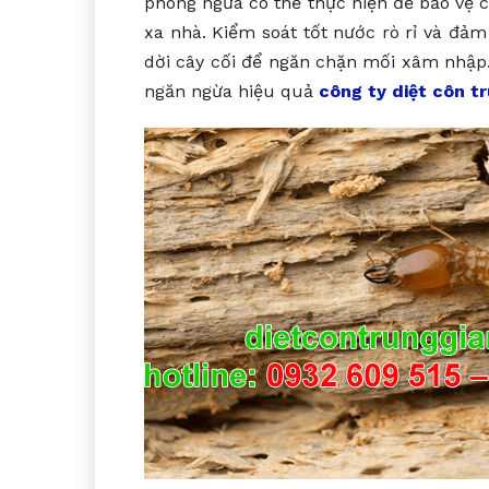
phòng ngừa có thể thực hiện để bảo vệ ch
xa nhà. Kiểm soát tốt nước rò rỉ và đả
dời cây cối để ngăn chặn mối xâm nhập. 
ngăn ngừa hiệu quả
công ty diệt côn t