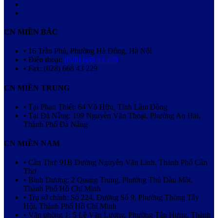
CN MIỀN BẮC
• 16 Trần Phú, Phường Hà Đông, Hà Nội
• Điện thoại:
(028) 668 43 228
• Fax: (028) 668 43 229
CN MIỀN TRUNG
• Tại Phan Thiết: 64 Võ Hữu, Tỉnh Lâm Đồng
• Tại Đà Nẵng: 199 Nguyễn Văn Thoại, Phường An Hải,
Thành Phố Đà Nẵng
CN MIỀN NAM
• Cần Thơ: 91B Đường Nguyễn Văn Linh, Thành Phố Cần
Thơ
• Bình Dương: 2 Quang Trung, Phường Thủ Dầu Một,
Thành Phố Hồ Chí Minh
• Trụ sở chính: Số 224, Đường Số 9, Phường Thông Tây
Hội, Thành Phố Hồ Chí Minh
• Văn phòng 1: 5 Lê Văn Lương, Phường Tân Hưng, Thành