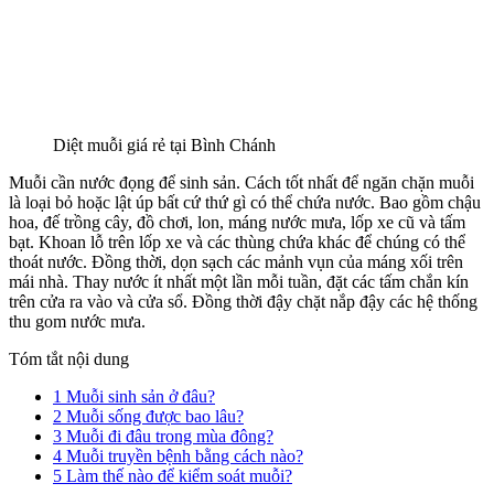
Diệt muỗi giá rẻ tại Bình Chánh
Muỗi cần nước đọng để sinh sản. Cách tốt nhất để ngăn chặn muỗi
là loại bỏ hoặc lật úp bất cứ thứ gì có thể chứa nước. Bao gồm chậu
hoa, đế trồng cây, đồ chơi, lon, máng nước mưa, lốp xe cũ và tấm
bạt. Khoan lỗ trên lốp xe và các thùng chứa khác để chúng có thể
thoát nước. Đồng thời, dọn sạch các mảnh vụn của máng xối trên
mái nhà. Thay nước ít nhất một lần mỗi tuần, đặt các tấm chắn kín
trên cửa ra vào và cửa sổ. Đồng thời đậy chặt nắp đậy các hệ thống
thu gom nước mưa.
Tóm tắt nội dung
1
Muỗi sinh sản ở đâu?
2
Muỗi sống được bao lâu?
3
Muỗi đi đâu trong mùa đông?
4
Muỗi truyền bệnh bằng cách nào?
5
Làm thế nào để kiểm soát muỗi?