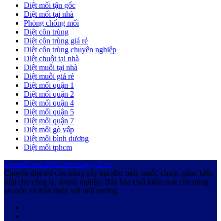
Diệt mối tận gốc
Diệt mối tại nhà
Phòng chống mối
Diệt côn trùng
Diệt côn trùng giá rẻ
Diệt côn trùng chuyên nghiệp
Diệt chuột tại nhà
Diệt muỗi tại nhà
Diệt muỗi giá rẻ
Diệt mối quận 1
Diệt mối quận 2
Diệt mối quận 4
Diệt mối quận 5
Diệt mối quận 7
Diệt mối gò vấp
Diệt mối bình dương
Diệt mối tphcm
GreenHouse
Diệt côn trùng giá rẻ
Chuyên diệt trừ côn trùng gây hại như mối, muỗi, chuột, gián, kiến,
ruồi cho công ty, doanh nghiệp. Bán hóa chất kiểm soát côn trùng
an toàn và thân thiện với môi trường.