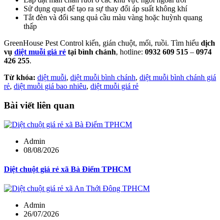
Sử dụng quạt để tạo ra sự thay đổi áp suất không khí
Tắt đèn và đổi sang quả cầu màu vàng hoặc huỳnh quang
thấp
GreenHouse Pest Control kiến, gián chuột, mối, ruồi. Tìm hiểu
dịch
vụ
diệt muỗi giá rẻ
tại bình chánh
, hotline:
0932 609 515
–
0974
426 255
.
Từ khóa:
diệt muỗi
,
diệt muỗi bình chánh
,
diệt muỗi bình chánh giá
rẻ
,
diệt muỗi giá bao nhiêu
,
diệt muỗi giá rẻ
Bài viết liên quan
Admin
08/08/2026
Diệt chuột giá rẻ xã Bà Điểm TPHCM
Admin
26/07/2026