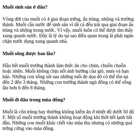
Muỗi sinh sản ở đâu?
Vòng đời của muỗi có 4 giai đoạn trứng, ấu trùng, nhộng và trưởng
thành. Muỗi cần nước để sinh sản vì tất cả đều trải qua giai đoạn ấu
trùng và nhộng trong nước. Vì vậy, muỗi luôn có thể được tìm thấy
xung quanh nước. Đây là lý do tại sao điều quan trọng là phải ngăn
chặn nước đọng xung quanh nhà.
Muỗi sống được bao lâu?
Hầu hết muỗi trưởng thành làm thức ăn cho chim, chuồn chuồn
hoặc nhện. Muỗi không chịu nổi ảnh hưởng của gió, mưa và hạn
hán. Những con sống sót sau những mối đe dọa đó có thể tồn tại
đến 2 đến 3 tháng. Những con trưởng thành ngủ đông có thể sống
lâu hơn 6 đến 8 tháng.
Muỗi đi đâu trong mùa đông?
Muỗi là côn trùng bay thường không kiếm ăn ở nhiệt độ dưới 50 độ
F. Một số muỗi trưởng thành không hoạt động khi thời tiết lạnh bắt
đầu. Những con muỗi khác chết vào mùa thu nhưng có những quả
trứng cứng vào mùa đông.