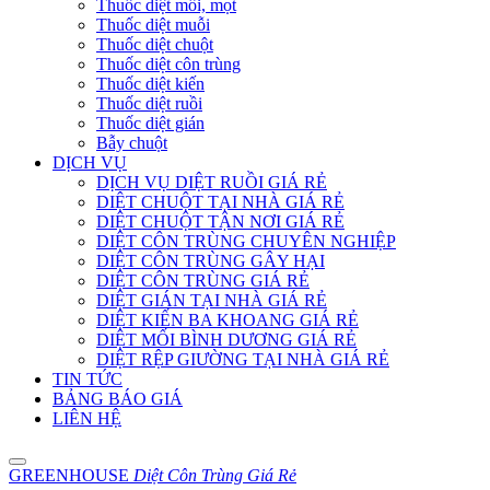
Thuốc diệt mối, mọt
Thuốc diệt muỗi
Thuốc diệt chuột
Thuốc diệt côn trùng
Thuốc diệt kiến
Thuốc diệt ruồi
Thuốc diệt gián
Bẫy chuột
DỊCH VỤ
DỊCH VỤ DIỆT RUỒI GIÁ RẺ
DIỆT CHUỘT TẠI NHÀ GIÁ RẺ
DIỆT CHUỘT TẬN NƠI GIÁ RẺ
DIỆT CÔN TRÙNG CHUYÊN NGHIỆP
DIỆT CÔN TRÙNG GÂY HẠI
DIỆT CÔN TRÙNG GIÁ RẺ
DIỆT GIÁN TẠI NHÀ GIÁ RẺ
DIỆT KIẾN BA KHOANG GIÁ RẺ
DIỆT MỐI BÌNH DƯƠNG GIÁ RẺ
DIỆT RỆP GIƯỜNG TẠI NHÀ GIÁ RẺ
TIN TỨC
BẢNG BÁO GIÁ
LIÊN HỆ
GREENHOUSE
Diệt Côn Trùng Giá Rẻ