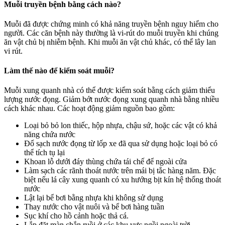
Muỗi truyền bệnh bằng cách nào?
Muỗi đã được chứng minh có khả năng truyền bệnh nguy hiểm cho
người. Các căn bệnh này thường là vi-rút do muỗi truyền khi chúng
ăn vật chủ bị nhiễm bệnh. Khi muỗi ăn vật chủ khác, có thể lây lan
vi rút.
Làm thế nào để kiểm soát muỗi?
Muỗi xung quanh nhà có thể được kiểm soát bằng cách giảm thiểu
lượng nước đọng. Giảm bớt nước đọng xung quanh nhà bằng nhiều
cách khác nhau. Các hoạt động giảm nguồn bao gồm:
Loại bỏ bỏ lon thiếc, hộp nhựa, chậu sứ, hoặc các vật có khả
năng chứa nước
Đổ sạch nước đọng từ lốp xe đã qua sử dụng hoặc loại bỏ có
thể tích tụ lại
Khoan lỗ dưới đáy thùng chứa tái chế để ngoài cửa
Làm sạch các rãnh thoát nước trên mái bị tắc hàng năm. Đặc
biệt nếu lá cây xung quanh có xu hướng bịt kín hệ thống thoát
nước
Lật lại bể bơi bằng nhựa khi không sử dụng
Thay nước cho vật nuôi và bể bơi hàng tuần
Sục khí cho hồ cảnh hoặc thả cá.
Lắp đặt màn chắn ruồi ở các khu vực ngồi ngoài trời