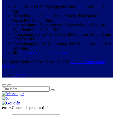
• Cần Thơ: 91B Đường Nguyễn Văn Linh, Thành Phố Cần
Thơ
• Bình Dương: 2 Quang Trung, Phường Thủ Dầu Một,
Thành Phố Hồ Chí Minh
• Trụ sở chính: Số 224, Đường Số 9, Phường Thông Tây
Hội, Thành Phố Hồ Chí Minh
• Văn phòng 1: 5 Lê Văn Lương, Phường Tân Hưng, Thành
Phố Hồ Chí Minh
• Văn phòng 2: 6 Mã Lò, Phường Bình Tân, Thành Phố Hồ
Chí Minh
☎
0932 609 515
-
0931 144 568
Bản quyền thuộc về GreenHouse © 2017
Content Protection by
DMCA
Sitemap
error:
Content is protected !!