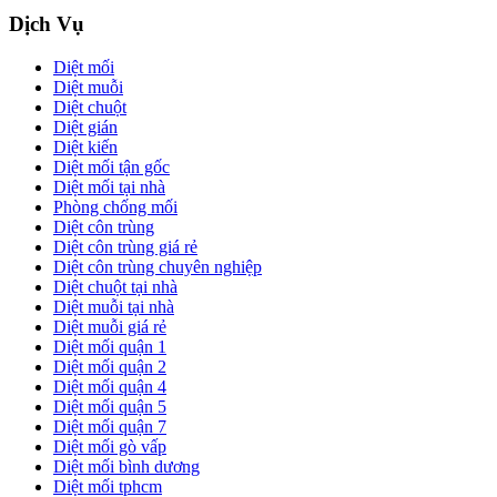
Dịch Vụ
Diệt mối
Diệt muỗi
Diệt chuột
Diệt gián
Diệt kiến
Diệt mối tận gốc
Diệt mối tại nhà
Phòng chống mối
Diệt côn trùng
Diệt côn trùng giá rẻ
Diệt côn trùng chuyên nghiệp
Diệt chuột tại nhà
Diệt muỗi tại nhà
Diệt muỗi giá rẻ
Diệt mối quận 1
Diệt mối quận 2
Diệt mối quận 4
Diệt mối quận 5
Diệt mối quận 7
Diệt mối gò vấp
Diệt mối bình dương
Diệt mối tphcm