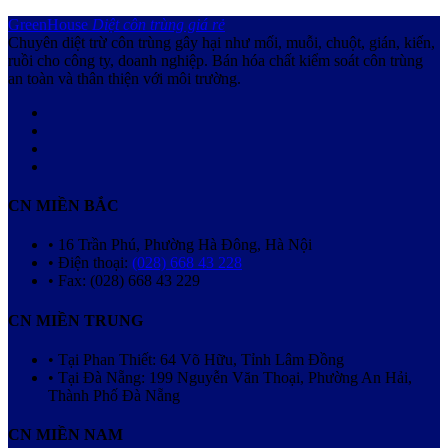
GreenHouse
Diệt côn trùng giá rẻ
Chuyên diệt trừ côn trùng gây hại như mối, muỗi, chuột, gián, kiến,
ruồi cho công ty, doanh nghiệp. Bán hóa chất kiểm soát côn trùng
an toàn và thân thiện với môi trường.
CN MIỀN BẮC
• 16 Trần Phú, Phường Hà Đông, Hà Nội
• Điện thoại:
(028) 668 43 228
• Fax: (028) 668 43 229
CN MIỀN TRUNG
• Tại Phan Thiết: 64 Võ Hữu, Tỉnh Lâm Đồng
• Tại Đà Nẵng: 199 Nguyễn Văn Thoại, Phường An Hải,
Thành Phố Đà Nẵng
CN MIỀN NAM