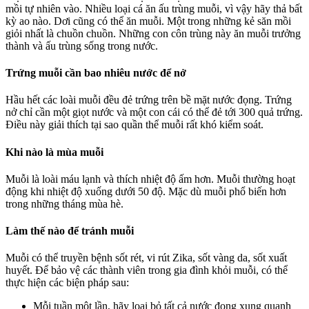
mồi tự nhiên vào. Nhiều loại cá ăn ấu trùng muỗi, vì vậy hãy thả bất
kỳ ao nào. Dơi cũng có thể ăn muỗi. Một trong những kẻ săn mồi
giỏi nhất là chuồn chuồn. Những con côn trùng này ăn muỗi trưởng
thành và ấu trùng sống trong nước.
Trứng muỗi cần bao nhiêu nước để nở
Hầu hết các loài muỗi đều đẻ trứng trên bề mặt nước đọng. Trứng
nở chỉ cần một giọt nước và một con cái có thể đẻ tới 300 quả trứng.
Điều này giải thích tại sao quần thể muỗi rất khó kiểm soát.
Khi nào là mùa muỗi
Muỗi là loài máu lạnh và thích nhiệt độ ấm hơn. Muỗi thường hoạt
động khi nhiệt độ xuống dưới 50 độ. Mặc dù muỗi phổ biến hơn
trong những tháng mùa hè.
Làm thế nào để tránh muỗi
Muỗi có thể truyền bệnh sốt rét, vi rút Zika, sốt vàng da, sốt xuất
huyết. Để bảo vệ các thành viên trong gia đình khỏi muỗi, có thể
thực hiện các biện pháp sau:
Mỗi tuần một lần, hãy loại bỏ tất cả nước đọng xung quanh