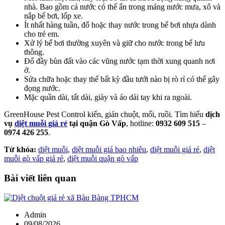
nhà. Bao gồm cả nước có thể ẩn trong máng nước mưa, xô và
nắp bể bơi, lốp xe.
Ít nhất hàng tuần, đổ hoặc thay nước trong bể bơi nhựa dành
cho trẻ em.
Xử lý bể bơi thường xuyên và giữ cho nước trong bể lưu
thông.
Đổ đầy bùn đất vào các vũng nước tạm thời xung quanh nơi
ở.
Sửa chữa hoặc thay thế bất kỳ đầu tưới nào bị rò rỉ có thể gây
đọng nước.
Mặc quần dài, tất dài, giày và áo dài tay khi ra ngoài.
GreenHouse Pest Control kiến, gián chuột, mối, ruồi. Tìm hiểu
dịch
vụ
diệt muỗi giá rẻ
tại quận Gò Vấp
, hotline:
0932 609 515
–
0974 426 255
.
Từ khóa:
diệt muỗi
,
diệt muỗi giá bao nhiêu
,
diệt muỗi giá rẻ
,
diệt
muỗi gò vấp giá rẻ
,
diệt muỗi quận gò vấp
Bài viết liên quan
Admin
09/08/2026