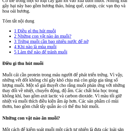
Có thể trồng một số loại cây gần lối vào xua đuổi muỗi. Những loài
gây hại này bao gồm hương thảo, húng quế, catnip, cúc vạn thọ và
hoa oải hương.
Tóm tắt nội dung
1
Điều gì thu hút muỗi
2
Những con vật nào ăn muỗi?
3
Trứng muỗi cần bao nhiêu nước để nở
4
Khi nào là mùa muỗi
5
Làm thế nào để tránh muỗi
Điều gì thu hút muỗi
Muỗi cái cần protein trong máu người để phát triển trứng. Vì vậy,
những vết đốt không chỉ gây khó chịu mà còn giúp gia tăng số
lượng muỗi. Một số giả thuyết cho rằng muỗi phản ứng với những
thay đổi về nhiệt, chuyển động, độ ẩm. Các chất hóa học trong
không khí, bao gồm axit lactic và carbon dioxide. Vì màu tối giữ
nhiệt và muỗi thích điều kiện ấm áp hơn. Các sản phẩm có mùi
thơm, bao gồm chất tẩy quần áo có thể thu hút muỗi.
Những con vật nào ăn muỗi?
Một cách để kiểm soát muỗi một cách tự nhiên là đưa các loài săn