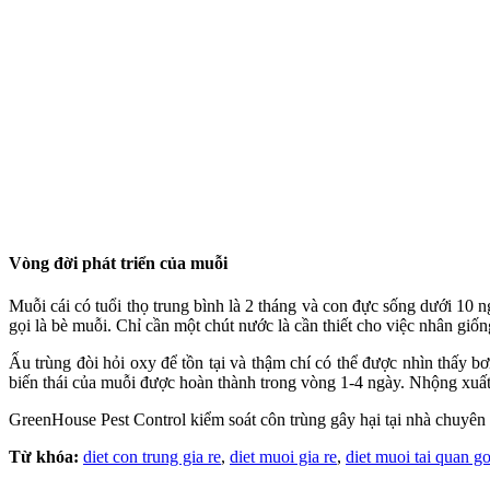
Vòng đời phát triển của muỗi
Muỗi cái có tuổi thọ trung bình là 2 tháng và con đực sống dưới 10
gọi là bè muỗi. Chỉ cần một chút nước là cần thiết cho việc nhân giố
Ấu trùng đòi hỏi oxy để tồn tại và thậm chí có thể được nhìn thấy bơ
biến thái của muỗi được hoàn thành trong vòng 1-4 ngày. Nhộng xuất
GreenHouse Pest Control kiểm soát côn trùng gây hại tại nhà chuyên
Từ khóa:
diet con trung gia re
,
diet muoi gia re
,
diet muoi tai quan g