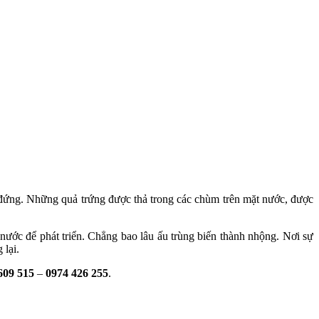
c đứng. Những quả trứng được thả trong các chùm trên mặt nước, được
g nước để phát triển. Chẳng bao lâu ấu trùng biến thành nhộng. Nơi sự
 lại.
609 515
–
0974 426 255
.