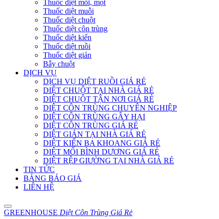
Thuốc diệt mối, mọt
Thuốc diệt muỗi
Thuốc diệt chuột
Thuốc diệt côn trùng
Thuốc diệt kiến
Thuốc diệt ruồi
Thuốc diệt gián
Bẫy chuột
DỊCH VỤ
DỊCH VỤ DIỆT RUỒI GIÁ RẺ
DIỆT CHUỘT TẠI NHÀ GIÁ RẺ
DIỆT CHUỘT TẬN NƠI GIÁ RẺ
DIỆT CÔN TRÙNG CHUYÊN NGHIỆP
DIỆT CÔN TRÙNG GÂY HẠI
DIỆT CÔN TRÙNG GIÁ RẺ
DIỆT GIÁN TẠI NHÀ GIÁ RẺ
DIỆT KIẾN BA KHOANG GIÁ RẺ
DIỆT MỐI BÌNH DƯƠNG GIÁ RẺ
DIỆT RỆP GIƯỜNG TẠI NHÀ GIÁ RẺ
TIN TỨC
BẢNG BÁO GIÁ
LIÊN HỆ
GREENHOUSE
Diệt Côn Trùng Giá Rẻ