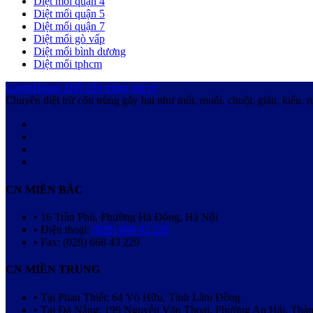
Diệt mối quận 4
Diệt mối quận 5
Diệt mối quận 7
Diệt mối gò vấp
Diệt mối bình dương
Diệt mối tphcm
GreenHouse
Diệt côn trùng giá rẻ
Chuyên diệt trừ côn trùng gây hại như mối, muỗi, chuột, gián, kiến, r
CN MIỀN BẮC
• 16 Trần Phú, Phường Hà Đông, Hà Nội
• Điện thoại:
(028) 668 43 228
• Fax: (028) 668 43 229
CN MIỀN TRUNG
• Tại Phan Thiết: 64 Võ Hữu, Tỉnh Lâm Đồng
• Tại Đà Nẵng: 199 Nguyễn Văn Thoại, Phường An Hải, Thà