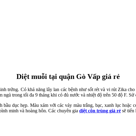
Diệt muỗi tại quận Gò Vấp giá rẻ
nh trứng. Có khả năng lây lan các bệnh như sốt rét và vi rút Zika ch
m ngủ trong tối đa 9 tháng khi có đủ nước và nhiệt độ trên 50 độ F. S
nh bầu dục hẹp. Màu xám với các vảy màu trắng, bạc, xanh lục hoặc có
c bình minh và hoàng hôn. Các chuyên gia
diệt côn trùng giá rẻ
sẽ tiến