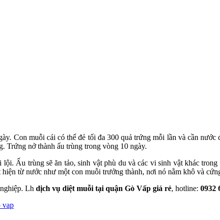
 ngày. Con muỗi cái có thể đẻ tối đa 300 quả trứng mỗi lần và cần nướ
ng. Trứng nở thành ấu trùng trong vòng 10 ngày.
i lội. Ấu trùng sẽ ăn tảo, sinh vật phù du và các vi sinh vật khác tron
 hiện từ nước như một con muỗi trưởng thành, nơi nó nằm khô và cứng
 nghiệp. Lh
dịch vụ diệt muỗi tại quận Gò Vấp giá rẻ
, hotline:
0932 
o vap