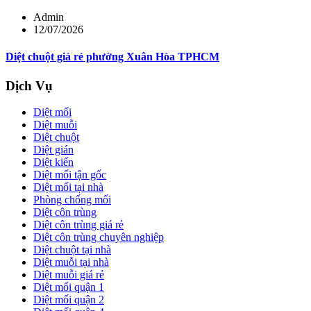
Admin
12/07/2026
Diệt chuột giá rẻ phường Xuân Hòa TPHCM
Dịch Vụ
Diệt mối
Diệt muỗi
Diệt chuột
Diệt gián
Diệt kiến
Diệt mối tận gốc
Diệt mối tại nhà
Phòng chống mối
Diệt côn trùng
Diệt côn trùng giá rẻ
Diệt côn trùng chuyên nghiệp
Diệt chuột tại nhà
Diệt muỗi tại nhà
Diệt muỗi giá rẻ
Diệt mối quận 1
Diệt mối quận 2