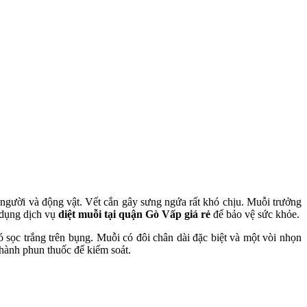
o người và động vật. Vết cắn gây sưng ngứa rất khó chịu. Muỗi trưởng
ử dụng dịch vụ
diệt muỗi tại quận Gò Vấp giá rẻ
để bảo vệ sức khỏe.
 sọc trắng trên bụng. Muỗi có đôi chân dài đặc biệt và một vòi nhọn
 hành phun thuốc để kiểm soát.