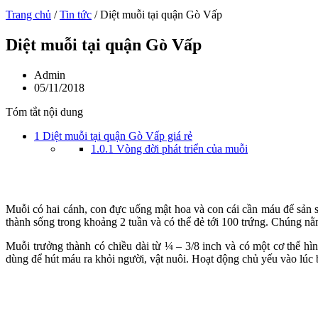
Trang chủ
/
Tin tức
/
Diệt muỗi tại quận Gò Vấp
Diệt muỗi tại quận Gò Vấp
Admin
05/11/2018
Tóm tắt nội dung
1
Diệt muỗi tại quận Gò Vấp giá rẻ
1.0.1
Vòng đời phát triển của muỗi
Muỗi có hai cánh, con đực uống mật hoa và con cái cần máu để sản si
thành sống trong khoảng 2 tuần và có thể đẻ tới 100 trứng. Chúng nằ
Muỗi trưởng thành có chiều dài từ ¼ – 3/8 inch và có một cơ thể hì
dùng để hút máu ra khỏi người, vật nuôi. Hoạt động chủ yếu vào lú