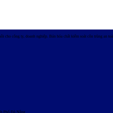
uồi cho công ty, doanh nghiệp. Bán hóa chất kiểm soát côn trùng an toà
nh Phố Đà Nẵng