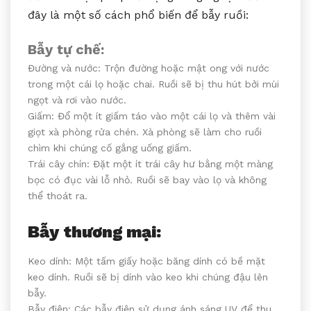
đây là một số cách phổ biến để bẫy ruồi:
Bẫy tự chế:
Đường và nước: Trộn đường hoặc mật ong với nước
trong một cái lọ hoặc chai. Ruồi sẽ bị thu hút bởi mùi
ngọt và rơi vào nước.
Giấm: Đổ một ít giấm táo vào một cái lọ và thêm vài
giọt xà phòng rửa chén. Xà phòng sẽ làm cho ruồi
chìm khi chúng cố gắng uống giấm.
Trái cây chín: Đặt một ít trái cây hư bằng một màng
bọc có đục vài lỗ nhỏ. Ruồi sẽ bay vào lọ và không
thể thoát ra.
Bẫy thương mại:
Keo dính: Một tấm giấy hoặc băng dính có bề mặt
keo dính. Ruồi sẽ bị dính vào keo khi chúng đậu lên
bẫy.
Bẫy điện: Các bẫy điện sử dụng ánh sáng UV để thu