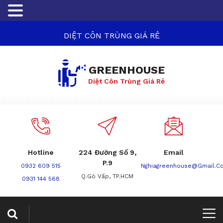
DIỆT CÔN TRÙNG GIÁ RẺ
GREENHOUSE
Diệt Côn Trùng Giá Rẻ
Hotline
224 Đường Số 9,
Email
P.9
0932 609 515
Nghiagreenhouse@gmail.c
Q.Gò Vấp, TP.HCM
0931 144 568