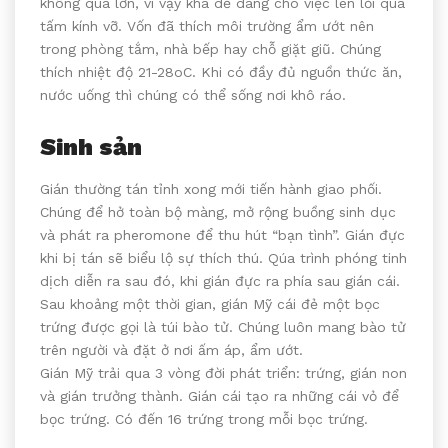
không quá lớn, vì vậy khá dễ dàng cho việc len lỏi qua
tấm kính vỡ. Vốn đã thích môi trường ẩm ướt nên
trong phòng tắm, nhà bếp hay chỗ giặt giũ. Chúng
thích nhiệt độ 21-28oC. Khi có đầy đủ nguồn thức ăn,
nước uống thì chúng có thể sống nơi khô ráo.
Sinh sản
Gián thường tán tỉnh xong mới tiến hành giao phối.
Chúng để hở toàn bộ màng, mở rộng buồng sinh dục
và phát ra pheromone để thu hút “bạn tình”. Gián đực
khi bị tán sẽ biểu lộ sự thích thú. Qúa trình phóng tinh
dịch diễn ra sau đó, khi gián đực ra phía sau gián cái.
Sau khoảng một thời gian, gián Mỹ cái đẻ một bọc
trứng được gọi là túi bào tử. Chúng luôn mang bào tử
trên người và đặt ở nơi ấm áp, ẩm ướt.
Gián Mỹ trải qua 3 vòng đời phát triển: trứng, gián non
và gián trưởng thành. Gián cái tạo ra những cái vỏ để
bọc trứng. Có đến 16 trứng trong mỗi bọc trứng.