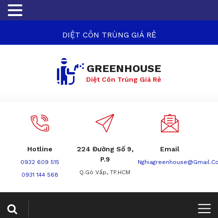
DIỆT CÔN TRÙNG GIÁ RẺ
GREENHOUSE
Diệt Côn Trùng Giá Rẻ
Hotline
224 Đường Số 9,
Email
P.9
0932 609 515
Nghiagreenhouse@gmail.c
Q.Gò Vấp, TP.HCM
0931 144 568