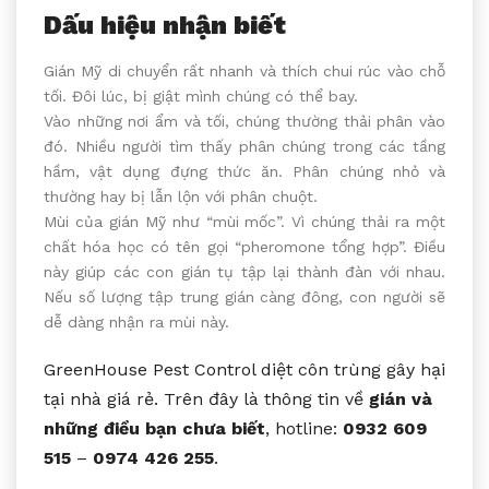
Dấu hiệu nhận biết
Gián Mỹ di chuyển rất nhanh và thích chui rúc vào chỗ
tối. Đôi lúc, bị giật mình chúng có thể bay.
Vào những nơi ẩm và tối, chúng thường thải phân vào
đó. Nhiều người tìm thấy phân chúng trong các tầng
hầm, vật dụng đựng thức ăn. Phân chúng nhỏ và
thường hay bị lẫn lộn với phân chuột.
Mùi của gián Mỹ như “mùi mốc”. Vì chúng thải ra một
chất hóa học có tên gọi “pheromone tổng hợp”. Điều
này giúp các con gián tụ tập lại thành đàn với nhau.
Nếu số lượng tập trung gián càng đông, con người sẽ
dễ dàng nhận ra mùi này.
GreenHouse Pest Control diệt côn trùng gây hại
tại nhà giá rẻ. Trên đây là thông tin về
gián và
những điều bạn chưa biết
, hotline:
0932 609
515
–
0974 426 255
.