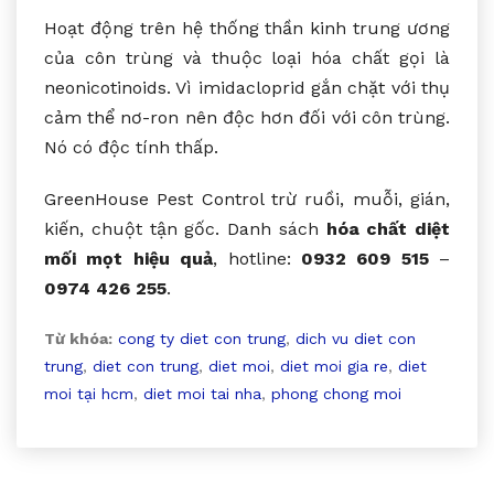
Hoạt động trên hệ thống thần kinh trung ương
của côn trùng và thuộc loại hóa chất gọi là
neonicotinoids. Vì imidacloprid gắn chặt với thụ
cảm thể nơ-ron nên độc hơn đối với côn trùng.
Nó có độc tính thấp.
GreenHouse Pest Control trừ ruồi, muỗi, gián,
kiến, chuột tận gốc. Danh sách
hóa chất diệt
mối mọt hiệu quả
, hotline:
0932 609 515
–
0974 426 255
.
Từ khóa:
cong ty diet con trung
,
dich vu diet con
trung
,
diet con trung
,
diet moi
,
diet moi gia re
,
diet
moi tại hcm
,
diet moi tai nha
,
phong chong moi