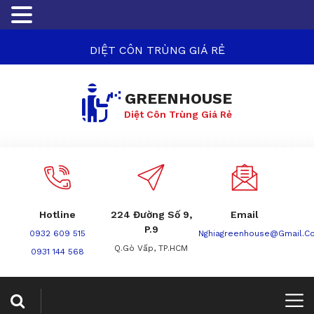
DIỆT CÔN TRÙNG GIÁ RẺ
GREENHOUSE
Diệt Côn Trùng Giá Rẻ
Hotline
224 Đường Số 9,
Email
P.9
0932 609 515
Nghiagreenhouse@gmail.c
Q.Gò Vấp, TP.HCM
0931 144 568