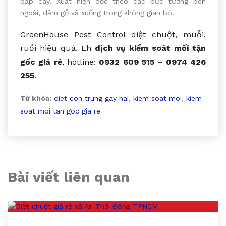
bắp cày. Xuất hiện dọc theo các bức tường bên
ngoài, dầm gỗ và xuống trong không gian bò.
GreenHouse Pest Control diệt chuột, muỗi,
ruồi hiệu quả. Lh
dịch vụ kiểm soát mối tận
gốc giá rẻ
, hotline:
0932 609 515
–
0974 426
255
.
Từ khóa:
diet con trung gay hai
,
kiem soat moi
,
kiem
soat moi tan goc gia re
Bài viết liên quan