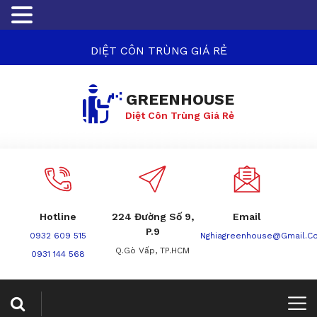
DIỆT CÔN TRÙNG GIÁ RẺ
GREENHOUSE
Diệt Côn Trùng Giá Rẻ
Hotline
224 Đường Số 9,
Email
P.9
0932 609 515
Nghiagreenhouse@gmail.c
Q.Gò Vấp, TP.HCM
0931 144 568