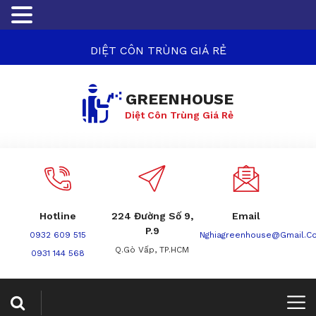
DIỆT CÔN TRÙNG GIÁ RẺ
GREENHOUSE
Diệt Côn Trùng Giá Rẻ
Hotline
224 Đường Số 9,
Email
P.9
0932 609 515
Nghiagreenhouse@gmail.c
Q.Gò Vấp, TP.HCM
0931 144 568