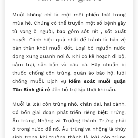
Muỗi không chỉ là một mối phiền toái trong
mùa hè. Chúng có thể truyền một số bệnh gây
tử vong ở người, bao gồm sốt rét , sốt xuất
huyết. Cách hiệu quả nhất để tránh là bảo vệ
bản thân khỏi muỗi đốt. Loại bỏ nguồn nước
đọng xung quanh nơi ở. Khi có kế hoạch đi bộ,
cắm trại, săn bắn và câu cá. Hãy chuẩn bị
thuốc chống côn trùng, quần áo bảo hộ, lưới
chống muỗi. Dịch vụ
kiểm soát muỗi quận
Tân Bình giá rẻ
đến hỗ trợ kịp thời khi cần.
Muỗi là loài côn trùng nhỏ, chân dài, hai cánh.
Có bốn giai đoạn phát triển riêng biệt: Trứng,
Ấu trùng, Nhộng và Trưởng thành. Trứng phải
ở trong nước để nở. Ấu trùng và nhộng là thủy
sinh trong khi trưởng thành là loài côn trùng