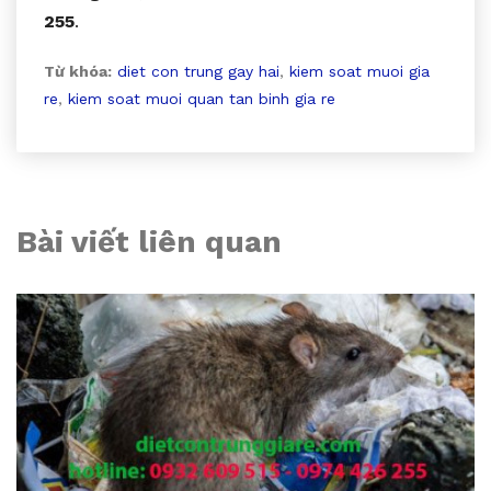
255
.
Từ khóa:
diet con trung gay hai
,
kiem soat muoi gia
re
,
kiem soat muoi quan tan binh gia re
Bài viết liên quan