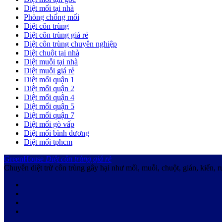
Diệt mối tại nhà
Phòng chống mối
Diệt côn trùng
Diệt côn trùng giá rẻ
Diệt côn trùng chuyên nghiệp
Diệt chuột tại nhà
Diệt muỗi tại nhà
Diệt muỗi giá rẻ
Diệt mối quận 1
Diệt mối quận 2
Diệt mối quận 4
Diệt mối quận 5
Diệt mối quận 7
Diệt mối gò vấp
Diệt mối bình dương
Diệt mối tphcm
GreenHouse
Diệt côn trùng giá rẻ
Chuyên diệt trừ côn trùng gây hại như mối, muỗi, chuột, gián, kiến, r