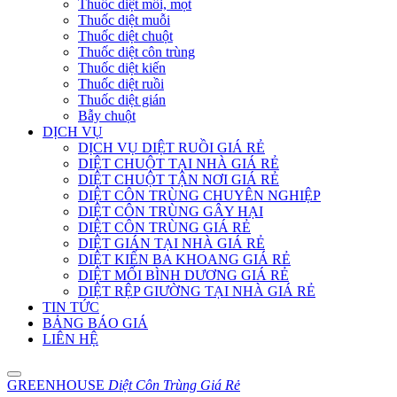
Thuốc diệt mối, mọt
Thuốc diệt muỗi
Thuốc diệt chuột
Thuốc diệt côn trùng
Thuốc diệt kiến
Thuốc diệt ruồi
Thuốc diệt gián
Bẫy chuột
DỊCH VỤ
DỊCH VỤ DIỆT RUỒI GIÁ RẺ
DIỆT CHUỘT TẠI NHÀ GIÁ RẺ
DIỆT CHUỘT TẬN NƠI GIÁ RẺ
DIỆT CÔN TRÙNG CHUYÊN NGHIỆP
DIỆT CÔN TRÙNG GÂY HẠI
DIỆT CÔN TRÙNG GIÁ RẺ
DIỆT GIÁN TẠI NHÀ GIÁ RẺ
DIỆT KIẾN BA KHOANG GIÁ RẺ
DIỆT MỐI BÌNH DƯƠNG GIÁ RẺ
DIỆT RỆP GIƯỜNG TẠI NHÀ GIÁ RẺ
TIN TỨC
BẢNG BÁO GIÁ
LIÊN HỆ
GREENHOUSE
Diệt Côn Trùng Giá Rẻ