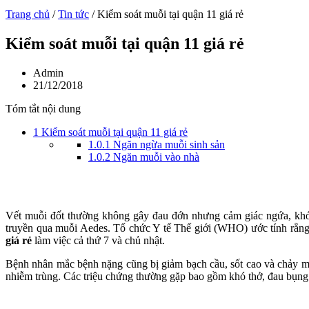
Trang chủ
/
Tin tức
/
Kiểm soát muỗi tại quận 11 giá rẻ
Kiểm soát muỗi tại quận 11 giá rẻ
Admin
21/12/2018
Tóm tắt nội dung
1
Kiểm soát muỗi tại quận 11 giá rẻ
1.0.1
Ngăn ngừa muỗi sinh sản
1.0.2
Ngăn muỗi vào nhà
Vết muỗi đốt thường không gây đau đớn nhưng cảm giác ngứa, khó 
truyền qua muỗi Aedes. Tổ chức Y tế Thế giới (WHO) ước tính rằng
giá rẻ
làm việc cả thứ 7 và chủ nhật.
Bệnh nhân mắc bệnh nặng cũng bị giảm bạch cầu, sốt cao và chảy máu.
nhiễm trùng. Các triệu chứng thường gặp bao gồm khó thở, đau bụng