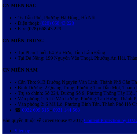
CN MIỀN BẮC
• 16 Trần Phú, Phường Hà Đông, Hà Nội
• Điện thoại:
(028) 668 43 228
• Fax: (028) 668 43 229
CN MIỀN TRUNG
• Tại Phan Thiết: 64 Võ Hữu, Tỉnh Lâm Đồng
• Tại Đà Nẵng: 199 Nguyễn Văn Thoại, Phường An Hải, Thà
CN MIỀN NAM
• Cần Thơ: 91B Đường Nguyễn Văn Linh, Thành Phố Cần T
• Bình Dương: 2 Quang Trung, Phường Thủ Dầu Một, Thành
• Trụ sở chính: Số 224, Đường Số 9, Phường Thông Tây Hội
• Văn phòng 1: 5 Lê Văn Lương, Phường Tân Hưng, Thành 
• Văn phòng 2: 6 Mã Lò, Phường Bình Tân, Thành Phố Hồ C
☎
0932 609 515
-
0931 144 568
Bản quyền thuộc về GreenHouse © 2017
Content Protection by D
Sitemap