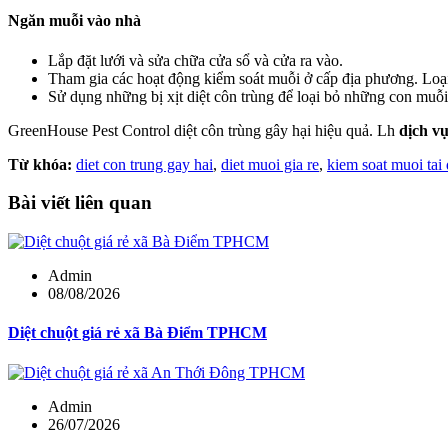
Ngăn muỗi vào nhà
Lắp đặt lưới và sửa chữa cửa sổ và cửa ra vào.
Tham gia các hoạt động kiểm soát muỗi ở cấp địa phương. Loại
Sử dụng những bị xịt diệt côn trùng để loại bỏ những con muỗi
GreenHouse Pest Control diệt côn trùng gây hại hiệu quả. Lh
dịch vụ
Từ khóa:
diet con trung gay hai
,
diet muoi gia re
,
kiem soat muoi tai 
Bài viết liên quan
Admin
08/08/2026
Diệt chuột giá rẻ xã Bà Điểm TPHCM
Admin
26/07/2026