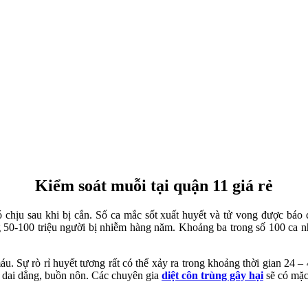
Kiểm soát muỗi tại quận 11 giá rẻ
chịu sau khi bị cắn. Số ca mắc sốt xuất huyết và tử vong được báo 
 50-100 triệu người bị nhiễm hàng năm. Khoảng ba trong số 100 ca nh
 Sự rò rỉ huyết tương rất có thể xảy ra trong khoảng thời gian 24 – 48
 dai dẳng, buồn nôn. Các chuyên gia
diệt côn trùng gây hại
sẽ có mặc