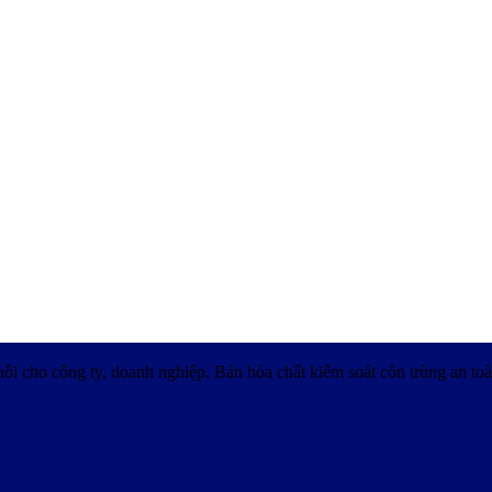
uồi cho công ty, doanh nghiệp. Bán hóa chất kiểm soát côn trùng an toà