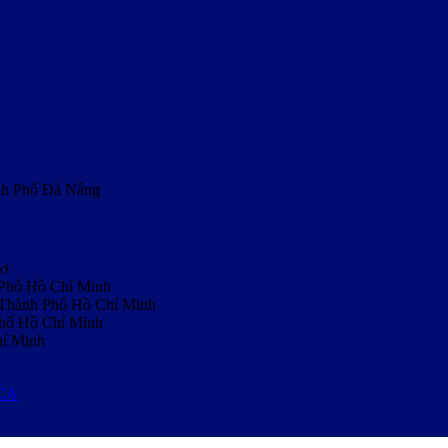
nh Phố Đà Nẵng
hơ
 Phố Hồ Chí Minh
, Thành Phố Hồ Chí Minh
Phố Hồ Chí Minh
hí Minh
MCA