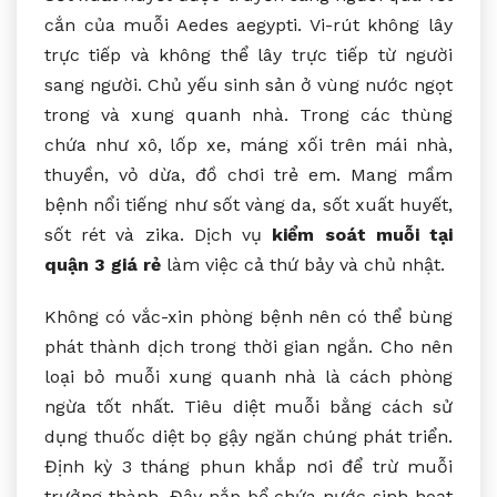
cắn của muỗi Aedes aegypti. Vi-rút không lây
trực tiếp và không thể lây trực tiếp từ người
sang người. Chủ yếu sinh sản ở vùng nước ngọt
trong và xung quanh nhà. Trong các thùng
chứa như xô, lốp xe, máng xối trên mái nhà,
thuyền, vỏ dừa, đồ chơi trẻ em. Mang mầm
bệnh nổi tiếng như sốt vàng da, sốt xuất huyết,
sốt rét và zika. Dịch vụ
kiểm soát muỗi tại
quận 3 giá rẻ
làm việc cả thứ bảy và chủ nhật.
Không có vắc-xin phòng bệnh nên có thể bùng
phát thành dịch trong thời gian ngắn. Cho nên
loại bỏ muỗi xung quanh nhà là cách phòng
ngừa tốt nhất. Tiêu diệt muỗi bằng cách sử
dụng thuốc diệt bọ gậy ngăn chúng phát triển.
Định kỳ 3 tháng phun khắp nơi để trừ muỗi
trưởng thành. Đậy nắp bể chứa nước sinh hoạt