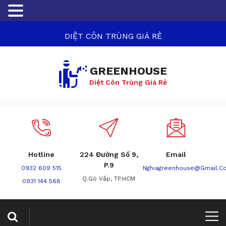
DIỆT CÔN TRÙNG GIÁ RẺ
GREENHOUSE
Diệt Côn Trùng Giá Rẻ
Hotline
224 Đường Số 9,
Email
P.9
0932 609 515
Nghiagreenhouse@gmail.c
Q.Gò Vấp, TP.HCM
0931 144 568