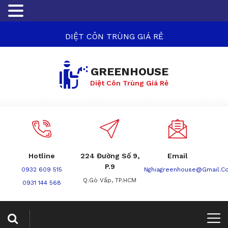
DIỆT CÔN TRÙNG GIÁ RẺ
GREENHOUSE
Diệt Côn Trùng Giá Rẻ
Hotline
224 Đường Số 9,
Email
P.9
0932 609 515
Nghiagreenhouse@gmail.c
Q.Gò Vấp, TP.HCM
0931 144 568