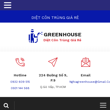
DIỆT CÔN TRÙNG GIÁ RẺ
GREENHOUSE
Diệt Côn Trùng Giá Rẻ
Hotline
224 Đường Số 9,
Email
P.9
0932 609 515
Nghiagreenhouse@gmail.c
Q.Gò Vấp, TP.HCM
0931 144 568