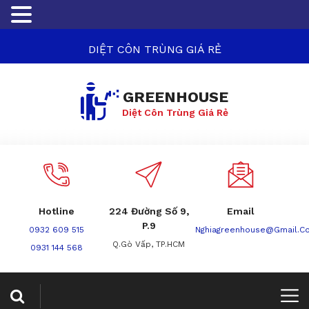
DIỆT CÔN TRÙNG GIÁ RẺ
GREENHOUSE
Diệt Côn Trùng Giá Rẻ
Hotline
224 Đường Số 9,
Email
P.9
0932 609 515
Nghiagreenhouse@gmail.c
Q.Gò Vấp, TP.HCM
0931 144 568