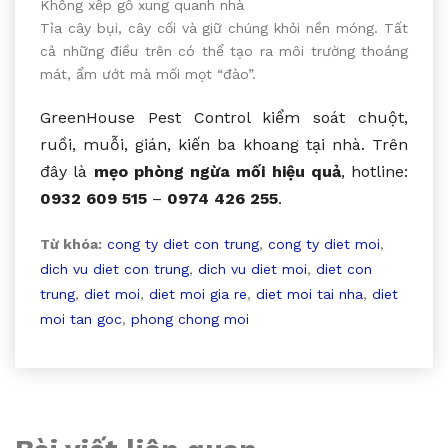
Không xếp gỗ xung quanh nhà
Tỉa cây bụi, cây cối và giữ chúng khỏi nền móng. Tất
cả những điều trên có thể tạo ra môi trường thoáng
mát, ẩm ướt mà mối mọt “đào”.
GreenHouse Pest Control kiểm soát chuột,
ruồi, muỗi, gián, kiến ba khoang tại nhà. Trên
đây là
mẹo phòng ngừa mối hiệu quả
, hotline:
0932 609 515
–
0974 426 255
.
Từ khóa:
cong ty diet con trung
,
cong ty diet moi
,
dich vu diet con trung
,
dich vu diet moi
,
diet con
trung
,
diet moi
,
diet moi gia re
,
diet moi tai nha
,
diet
moi tan goc
,
phong chong moi