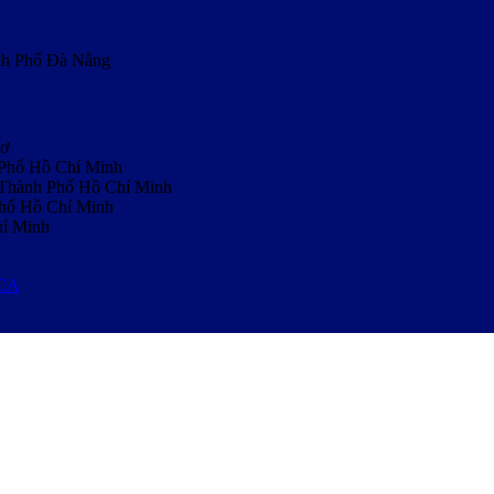
nh Phố Đà Nẵng
hơ
 Phố Hồ Chí Minh
, Thành Phố Hồ Chí Minh
Phố Hồ Chí Minh
hí Minh
MCA