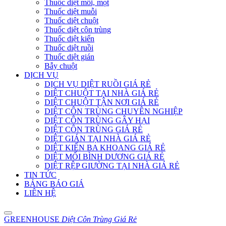
Thuốc diệt mối, mọt
Thuốc diệt muỗi
Thuốc diệt chuột
Thuốc diệt côn trùng
Thuốc diệt kiến
Thuốc diệt ruồi
Thuốc diệt gián
Bẫy chuột
DỊCH VỤ
DỊCH VỤ DIỆT RUỒI GIÁ RẺ
DIỆT CHUỘT TẠI NHÀ GIÁ RẺ
DIỆT CHUỘT TẬN NƠI GIÁ RẺ
DIỆT CÔN TRÙNG CHUYÊN NGHIỆP
DIỆT CÔN TRÙNG GÂY HẠI
DIỆT CÔN TRÙNG GIÁ RẺ
DIỆT GIÁN TẠI NHÀ GIÁ RẺ
DIỆT KIẾN BA KHOANG GIÁ RẺ
DIỆT MỐI BÌNH DƯƠNG GIÁ RẺ
DIỆT RỆP GIƯỜNG TẠI NHÀ GIÁ RẺ
TIN TỨC
BẢNG BÁO GIÁ
LIÊN HỆ
GREENHOUSE
Diệt Côn Trùng Giá Rẻ