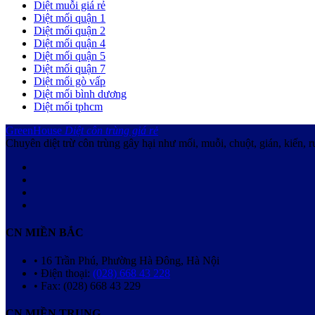
Diệt muỗi giá rẻ
Diệt mối quận 1
Diệt mối quận 2
Diệt mối quận 4
Diệt mối quận 5
Diệt mối quận 7
Diệt mối gò vấp
Diệt mối bình dương
Diệt mối tphcm
GreenHouse
Diệt côn trùng giá rẻ
Chuyên diệt trừ côn trùng gây hại như mối, muỗi, chuột, gián, kiến, r
CN MIỀN BẮC
• 16 Trần Phú, Phường Hà Đông, Hà Nội
• Điện thoại:
(028) 668 43 228
• Fax: (028) 668 43 229
CN MIỀN TRUNG