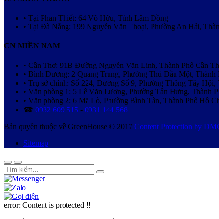
• Tại Phan Thiết: 64 Võ Hữu, Tỉnh Lâm Đồng
• Tại Đà Nẵng: 199 Nguyễn Văn Thoại, Phường An Hải, Thà
CN MIỀN NAM
• Cần Thơ: 91B Đường Nguyễn Văn Linh, Thành Phố Cần T
• Bình Dương: 2 Quang Trung, Phường Thủ Dầu Một, Thành
• Trụ sở chính: Số 224, Đường Số 9, Phường Thông Tây Hội
• Văn phòng 1: 5 Lê Văn Lương, Phường Tân Hưng, Thành 
• Văn phòng 2: 6 Mã Lò, Phường Bình Tân, Thành Phố Hồ C
☎
0932 609 515
-
0931 144 568
Bản quyền thuộc về GreenHouse © 2017
Content Protection by D
Sitemap
error:
Content is protected !!