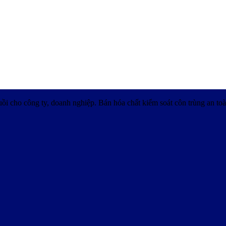
uồi cho công ty, doanh nghiệp. Bán hóa chất kiểm soát côn trùng an toà