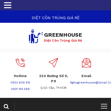
DIỆT CÔN TRÙNG GIÁ RẺ
GREENHOUSE
Diệt Côn Trùng Giá Rẻ
Hotline
224 Đường Số 9,
Email
P.9
0932 609 515
Nghiagreenhouse@gmail.c
Q.Gò Vấp, TP.HCM
0931 144 568