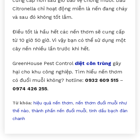
cung cấp hơn sáu giờ bảo vệ chống muỗi. Dầu
Citronella chỉ hoạt động miễn là nến đang cháy
và sau đó không tốt lắm.
Điều tốt là hầu hết các nến thơm sẽ cung cấp
từ 10 giờ 50 giờ. Vì vậy bạn có thể sử dụng một
cây nến nhiều lần trước khi hết.
GreenHouse Pest Control
diệt côn trùng
gây
hại cho khu công nghiệp. Tìm hiểu nến thơm
có đuổi muỗi không? hotline:
0932 609 515
–
0974 426 255
.
Từ khóa:
hiệu quả nến thơm
,
nến thơm đuổi muỗi như
thế nào
,
thành phần nến đuổi muỗi
,
tinh dầu bạch đàn
chanh